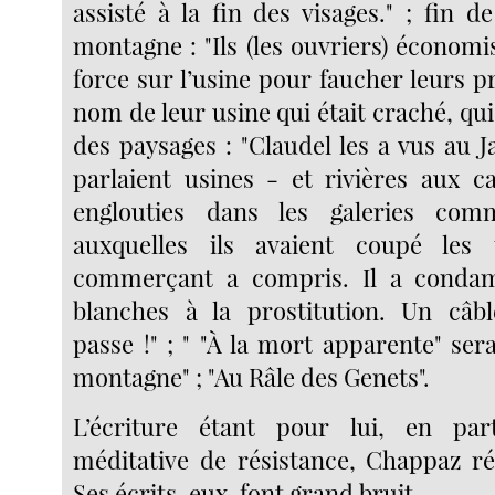
assisté à la fin des visages." ; fin de
montagne : "Ils (les ouvriers) économ
force sur l’usine pour faucher leurs pré
nom de leur usine qui était craché, qui é
des paysages : "Claudel les a vus au J
parlaient usines - et rivières aux c
englouties dans les galeries com
auxquelles ils avaient coupé les 
commerçant a compris. Il a conda
blanches à la prostitution. Un câbl
passe !" ; " "À la mort apparente" sera
montagne" ; "Au Râle des Genets".
L’écriture étant pour lui, en pa
méditative de résistance, Chappaz rés
Ses écrits, eux, font grand bruit.