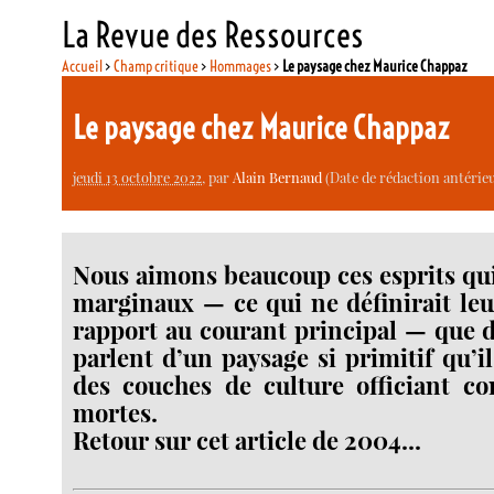
La Revue des Ressources
Accueil
>
Champ critique
>
Hommages
>
Le paysage chez Maurice Chappaz
Le paysage chez Maurice Chappaz
jeudi 13 octobre 2022
, par
Alain Bernaud
(Date de rédaction antérieu
Nous aimons beaucoup ces esprits qu
marginaux — ce qui ne définirait leu
rapport au courant principal — que d
parlent d’un paysage si primitif qu’i
des couches de culture officiant 
mortes.
Retour sur cet article de 2004...