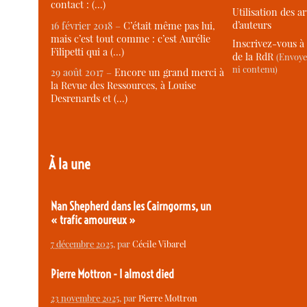
contact : (…)
Utilisation des ar
d’auteurs
16 février 2018 –
C’était même pas lui,
mais c’est tout comme : c’est Aurélie
Inscrivez-vous à 
Filipetti qui a (…)
de la RdR
(Envoye
ni contenu)
29 août 2017 –
Encore un grand merci à
la Revue des Ressources, à Louise
Desrenards et (…)
À la une
Nan Shepherd dans les Cairngorms, un
« trafic amoureux »
7 décembre 2025
, par
Cécile Vibarel
Pierre Mottron - I almost died
23 novembre 2025
, par
Pierre Mottron