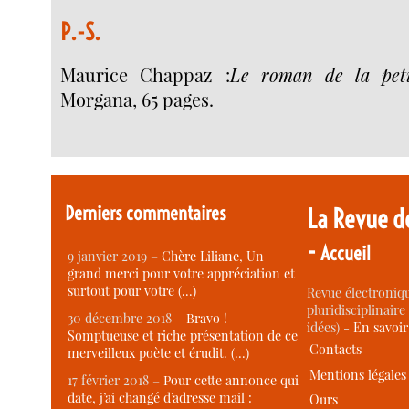
P.-S.
Maurice Chappaz :
Le roman de la petit
Morgana, 65 pages.
Derniers commentaires
La Revue d
-
Accueil
9 janvier 2019 –
Chère Liliane, Un
grand merci pour votre appréciation et
surtout pour votre (…)
Revue électroniqu
pluridisciplinaire 
30 décembre 2018 –
Bravo !
idées) -
En savoi
Somptueuse et riche présentation de ce
Contacts
merveilleux poète et érudit. (…)
Mentions légales
17 février 2018 –
Pour cette annonce qui
date, j’ai changé d’adresse mail :
Ours