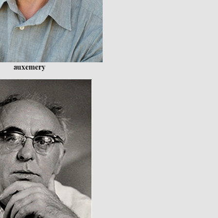
auxemery