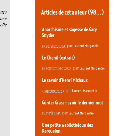
eurs
Articles de cet auteur
(98…)
ence
elle
Anarchisme et sagesse de Gary
Snyder
13 janvier 2024
, par
Laurent Margantin
Le Chenil (extrait)
14 septembre 2023
, par
Laurent Margantin
Le savoir d’Henri Michaux
7 janvier 2023
, par
Laurent Margantin
Günter Grass : avoir le dernier mot
13 avril 2015
, par
Laurent Margantin
Une petite webliothèque des
Kerguelen