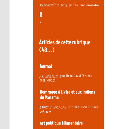
10 novembre 2014
, par
Laurent Margantin
<
>
Articles de cette rubrique
(48…)
Journal
25 avril 2025
, par
Henri David Thoreau
(1817-1862)
Hommage à Elvira et aux Indiens
du Panama
7 novembre 2024
, par
Jean-Marie Gustave
Le Clézio
Art poétique élémentaire