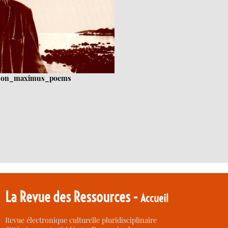
son_maximus_poems
La Revue des Ressources -
Accueil
Revue électronique culturelle pluridisciplinaire