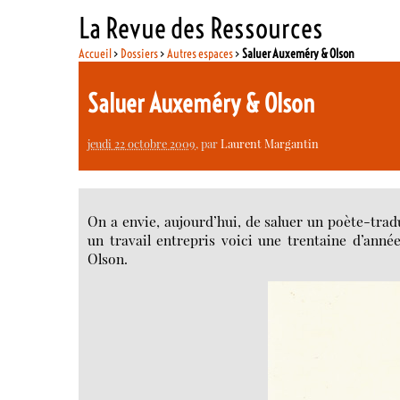
La Revue des Ressources
Accueil
>
Dossiers
>
Autres espaces
>
Saluer Auxeméry & Olson
Saluer Auxeméry & Olson
jeudi 22 octobre 2009
, par
Laurent Margantin
On a envie, aujourd’hui, de saluer un poète-tra
un travail entrepris voici une trentaine d’anné
Olson.