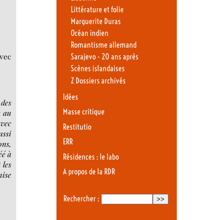
Littérature et folie
Marguerite Duras
Océan indien
Romantisme allemand
vec
Sarajevo - 20 ans après
Scènes islandaises
Z Dossiers archivés
Idées
 des
Masse critique
e au
avec
Restitutio
ussi
ERR
ons,
éé à
Résidences : le labo
 les
A propos de la RDR
mise
Rechercher :