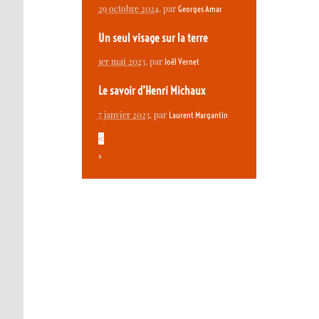
29 octobre 2024
, par
Georges Amar
Un seul visage sur la terre
1er mai 2023
, par
Joël Vernet
Le savoir d’Henri Michaux
7 janvier 2023
, par
Laurent Margantin
<
>