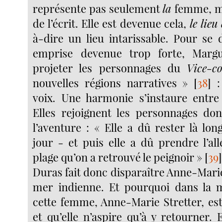
représente pas seulement
la
femme, ma
de l’écrit. Elle est devenue cela,
le lieu 
à-dire un lieu intarissable. Pour se 
emprise devenue trop forte, Marg
projeter les personnages du
Vice-co
nouvelles régions narratives »
[
38
]
: 
voix. Une harmonie s’instaure entre
Elles rejoignent les personnages dont
l’aventure : « Elle a dû rester là lo
jour - et puis elle a dû prendre l’allé
plage qu’on a retrouvé le peignoir »
[
39
Duras fait donc disparaître Anne-Marie
mer indienne. Et pourquoi dans la 
cette femme, Anne-Marie Stretter, est
et qu’elle n’aspire qu’à y retourner. 