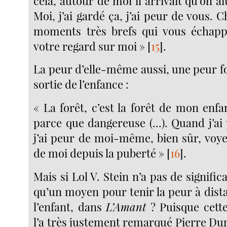
cela, autour de moi il arrivait qu’on a
Moi, j’ai gardé ça, j’ai peur de vous. 
moments très brefs qui vous échappe
votre regard sur moi »
[
15
]
.
La peur d’elle-même aussi, une peur fo
sortie de l’enfance :
« La forêt, c’est la forêt de mon enfanc
parce que dangereuse (...). Quand j’ai 
j’ai peur de moi-même, bien sûr, voye
de moi depuis la puberté »
[
16
]
.
Mais si Lol V. Stein n’a pas de significat
qu’un moyen pour tenir la peur à dist
l’enfant, dans
L’Amant
? Puisque cett
l’a très justement remarqué Pierre Du