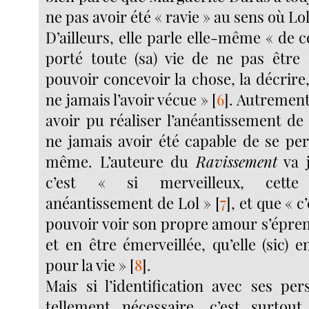
ne pas avoir été « ravie » au sens où Lol 
D’ailleurs, elle parle elle-même « de ce
porté toute (sa) vie de ne pas être 
pouvoir concevoir la chose, la décrire,
ne jamais l’avoir vécue »
[
6
]
. Autrement
avoir pu réaliser l’anéantissement de
ne jamais avoir été capable de se per
même. L’auteure du
Ravissement
va j
c’est « si merveilleux, cette 
anéantissement de Lol »
[
7
]
, et que « 
pouvoir voir son propre amour s’épren
et en être émerveillée, qu’elle (sic)
pour la vie »
[
8
]
.
Mais si l’identification avec ses per
tellement nécessaire, c’est surtou