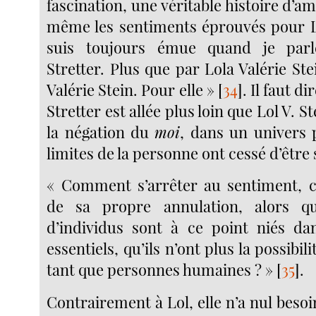
fascination, une véritable histoire d’a
même les sentiments éprouvés pour Lol
suis toujours émue quand je parl
Stretter. Plus que par Lola Valérie Stei
Valérie Stein. Pour elle »
[
34
]
. Il faut 
Stretter est allée plus loin que Lol V. St
la négation du
moi
, dans un univers p
limites de la personne ont cessé d’être 
« Comment s’arrêter au sentiment, ce
de sa propre annulation, alors q
d’individus sont à ce point niés da
essentiels, qu’ils n’ont plus la possibili
tant que personnes humaines ? »
[
35
]
.
Contrairement à Lol, elle n’a nul besoi