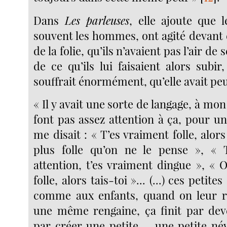
Dans
Les parleuses
, elle ajoute que l
souvent les hommes, ont agité devant e
de la folie, qu’ils n’avaient pas l’air d
de ce qu’ils lui faisaient alors subir
souffrait énormément, qu’elle avait peu
« Il y avait une sorte de langage, à mon
font pas assez attention à ça, pour u
me disait : « T’es vraiment folle, alors
plus folle qu’on ne le pense », « T
attention, t’es vraiment dingue », « Oh
folle, alors tais-toi »... (...) ces petit
comme aux enfants, quand on leur r
une même rengaine, ça finit par dev
par créer une petite..., une petite né