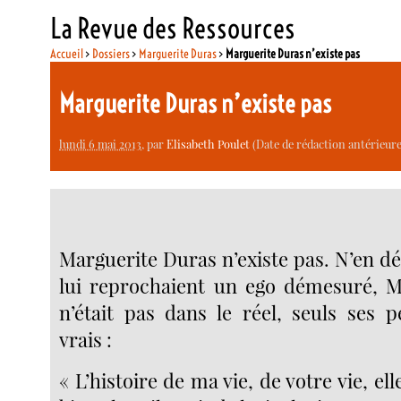
La Revue des Ressources
Accueil
>
Dossiers
>
Marguerite Duras
>
Marguerite Duras n’existe pas
Marguerite Duras n’existe pas
lundi 6 mai 2013
, par
Elisabeth Poulet
(Date de rédaction antérieure
Marguerite Duras n’existe pas. N’en dé
lui reprochaient un ego démesuré, M
n’était pas dans le réel, seuls ses 
vrais :
« L’histoire de ma vie, de votre vie, ell