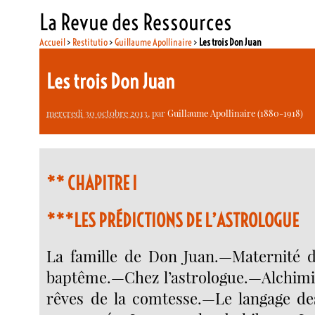
La Revue des Ressources
Accueil
>
Restitutio
>
Guillaume Apollinaire
>
Les trois Don Juan
Les trois Don Juan
mercredi 30 octobre 2013
, par
Guillaume Apollinaire (1880-1918)
**
CHAPITRE I
***LES PRÉDICTIONS DE L’ASTROLOGUE
La famille de Don Juan.—Maternité 
baptême.—Chez l’astrologue.—Alchimi
rêves de la comtesse.—Le langage de