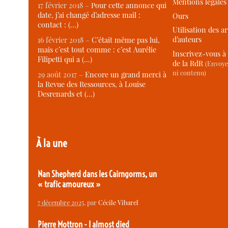
Mentions légales
17 février 2018 –
Pour cette annonce qui
date, j’ai changé d’adresse mail :
Ours
contact : (…)
Utilisation des ar
d’auteurs
16 février 2018 –
C’était même pas lui,
mais c’est tout comme : c’est Aurélie
Inscrivez-vous à 
Filipetti qui a (…)
de la RdR
(Envoye
ni contenu)
29 août 2017 –
Encore un grand merci à
la Revue des Ressources, à Louise
Desrenards et (…)
À la une
Nan Shepherd dans les Cairngorms, un
« trafic amoureux »
7 décembre 2025
, par
Cécile Vibarel
Pierre Mottron - I almost died