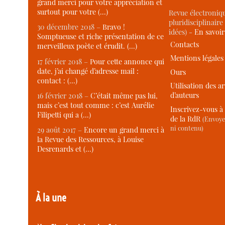
grand merci pour votre appréciation et
surtout pour votre (…)
Revue électroniqu
pluridisciplinaire 
30 décembre 2018 –
Bravo !
idées) -
En savoi
Somptueuse et riche présentation de ce
Contacts
merveilleux poète et érudit. (…)
Mentions légales
17 février 2018 –
Pour cette annonce qui
date, j’ai changé d’adresse mail :
Ours
contact : (…)
Utilisation des ar
d’auteurs
16 février 2018 –
C’était même pas lui,
mais c’est tout comme : c’est Aurélie
Inscrivez-vous à 
Filipetti qui a (…)
de la RdR
(Envoye
ni contenu)
29 août 2017 –
Encore un grand merci à
la Revue des Ressources, à Louise
Desrenards et (…)
À la une