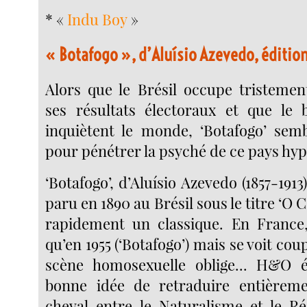
* «
Indu Boy
»
« Botafogo », d’Aluísio Azevedo, éditi
Alors que le Brésil occupe tristement
ses résultats électoraux et que le 
inquiètent le monde, ‘Botafogo’ sembl
pour pénétrer la psyché de ce pays hyp
‘Botafogo’, d’Aluísio Azevedo (1857-1913
paru en 1890 au Brésil sous le titre ‘O 
rapidement un classique. En France, 
qu’en 1955 (‘Botafogo’) mais se voit cou
scène homosexuelle oblige... H&O é
bonne idée de retraduire entière
cheval entre le Naturalisme et le Ré