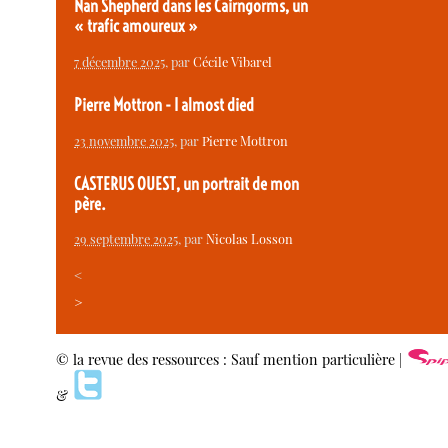
Nan Shepherd dans les Cairngorms, un
« trafic amoureux »
7 décembre 2025
, par
Cécile Vibarel
Pierre Mottron - I almost died
23 novembre 2025
, par
Pierre Mottron
CASTERUS OUEST, un portrait de mon
père.
29 septembre 2025
, par
Nicolas Losson
<
>
© la revue des ressources : Sauf mention particulière |
&