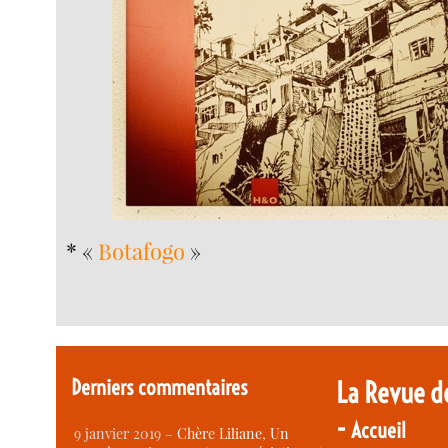
* «
Botafogo
»
Derniers commentaires
La Revue d
-
Accueil
9 janvier 2019 –
Chère Liliane, Un