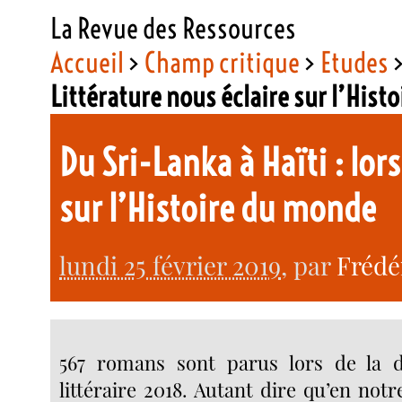
La Revue des Ressources
Accueil
>
Champ critique
>
Etudes
Littérature nous éclaire sur l’Hist
Du Sri-Lanka à Haïti : lor
sur l’Histoire du monde
lundi 25 février 2019
, par
Frédé
567 romans sont parus lors de la d
littéraire 2018. Autant dire qu’en not