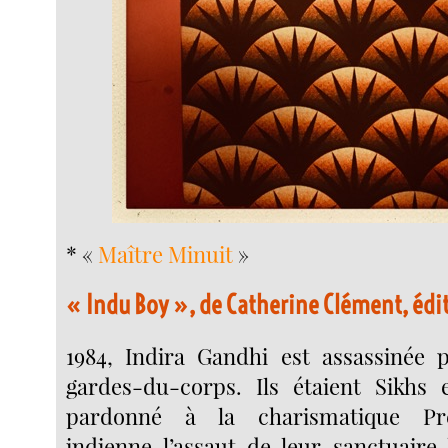
* «
Maître Minuit
»
« Indu Boy », de Catherine Clément, édit
1984, Indira Gandhi est assassinée 
gardes-du-corps. Ils étaient Sikhs 
pardonné à la charismatique Pr
indienne l’assaut de leur sanctuaire 