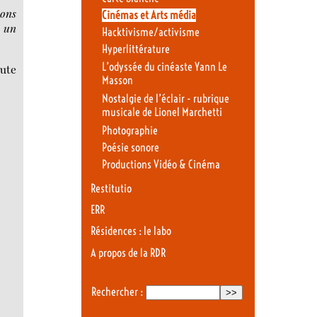
vons
Cinémas et Arts média
e un
Hacktivisme/activisme
Hyperlittérature
L’odyssée du cinéaste Yann Le
aute
Masson
Nostalgie de l’éclair - rubrique
musicale de Lionel Marchetti
Photographie
Poésie sonore
Productions Vidéo & Cinéma
Restitutio
ERR
Résidences : le labo
A propos de la RDR
Rechercher :