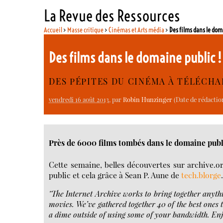
La Revue des Ressources
Accueil
>
Masse critique
>
Cinémas et Arts média
>
Des films dans le dom
Des films dans le domaine public 
DES PÉPITES DU CINÉMA À TÉLÉCH
vendredi 16 août 2013
, par
Robin Hunzinger
(Date de rédactio
Près de 6000 films tombés dans le domaine publ
Cette semaine, belles découvertes sur archive.or
public et cela grâce à Sean P. Aune de
tech.blorge
"The Internet Archive works to bring together anythi
movies. We’ve gathered together 40 of the best ones 
a dime outside of using some of your bandwidth. Enj