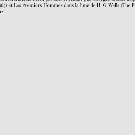
1865) et Les Premiers Hommes dans la lune de H. G. Wells (The F
02.