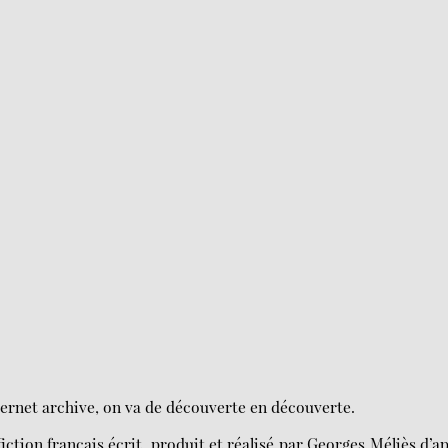
ternet archive, on va de découverte en découverte.
tion français écrit, produit et réalisé par Georges Méliès d’a