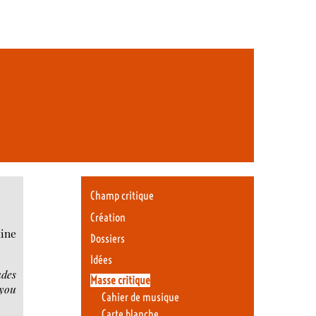
Champ critique
Création
aine
Dossiers
Idées
udes
Masse critique
 you
Cahier de musique
Carte blanche