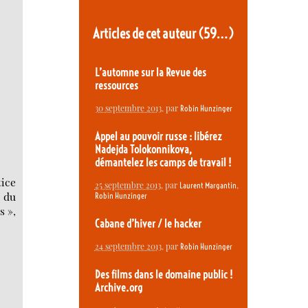
Articles de cet auteur
(59…)
L’automne sur la Revue des
ressources
30 septembre 2013
, par
Robin Hunzinger
Appel au pouvoir russe : libérez
Nadejda Tolokonnikova,
démantelez les camps de travail !
ice
25 septembre 2013
, par
,
Laurent Margantin
s du
Robin Hunzinger
s »,
Cabane d’hiver / le hacker
24 septembre 2013
, par
Robin Hunzinger
Des films dans le domaine public !
Archive.org