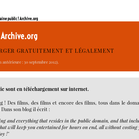
aine public ! Archive.org
! Archive.org
ARGER GRATUITEMENT ET LÉGALEMENT
n antérieure : 30 septembre 2012).
ic sont en téléchargement sur internet.
g ! Des films, des films et encore des films, tous dans le dom
. Dans son blog il écrit :
ng and everything that resides in the public domain, and that incl
that will keep you entertained for hours on end, all without costing
oy !"