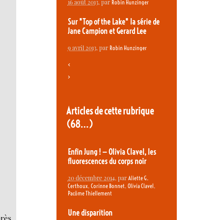
16 août 2013
, par
Robin Hunzinger
Sur "Top of the Lake" la série de
Jane Campion et Gerard Lee
9 avril 2013
, par
Robin Hunzinger
<
>
Articles de cette rubrique
(68…)
Enfin Jung ! — Olivia Clavel, les
fluorescences du corps noir
20 décembre 2014
, par
Aliette G.
,
,
,
Certhoux
Corinne Bonnet
Olivia Clavel
Pacôme Thiellement
Une disparition
près