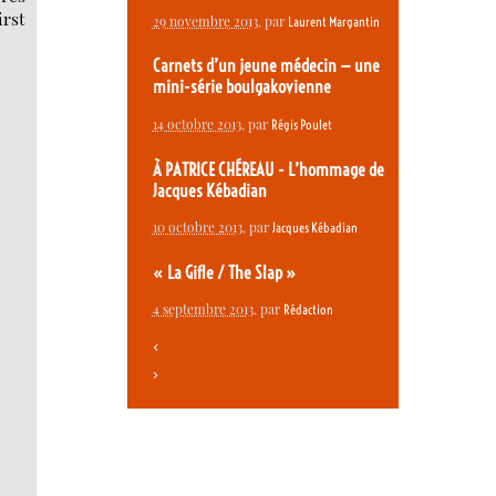
irst
29 novembre 2013
, par
Laurent Margantin
Carnets d’un jeune médecin — une
mini-série boulgakovienne
14 octobre 2013
, par
Régis Poulet
À PATRICE CHÉREAU - L’hommage de
Jacques Kébadian
10 octobre 2013
, par
Jacques Kébadian
« La Gifle / The Slap »
4 septembre 2013
, par
Rédaction
<
>