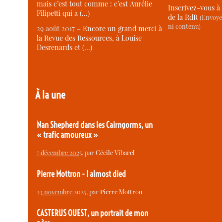
mais c’est tout comme : c’est Aurélie
Inscrivez-vous à 
Filipetti qui a (…)
de la RdR
(Envoye
ni contenu)
29 août 2017 –
Encore un grand merci à
la Revue des Ressources, à Louise
Desrenards et (…)
À la une
Nan Shepherd dans les Cairngorms, un
« trafic amoureux »
7 décembre 2025
, par
Cécile Vibarel
Pierre Mottron - I almost died
23 novembre 2025
, par
Pierre Mottron
CASTERUS OUEST, un portrait de mon