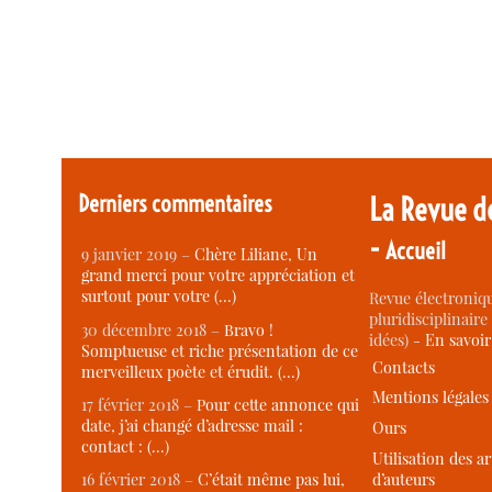
Derniers commentaires
La Revue d
-
Accueil
9 janvier 2019 –
Chère Liliane, Un
grand merci pour votre appréciation et
surtout pour votre (…)
Revue électroniqu
pluridisciplinaire 
30 décembre 2018 –
Bravo !
idées) -
En savoi
Somptueuse et riche présentation de ce
Contacts
merveilleux poète et érudit. (…)
Mentions légales
17 février 2018 –
Pour cette annonce qui
date, j’ai changé d’adresse mail :
Ours
contact : (…)
Utilisation des ar
d’auteurs
16 février 2018 –
C’était même pas lui,