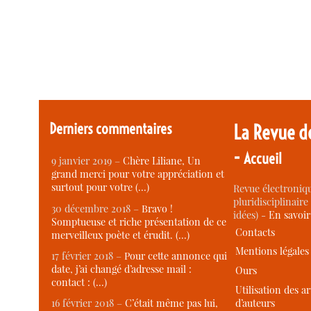
Derniers commentaires
La Revue d
-
Accueil
9 janvier 2019 –
Chère Liliane, Un
grand merci pour votre appréciation et
surtout pour votre (…)
Revue électroniqu
pluridisciplinaire 
30 décembre 2018 –
Bravo !
idées) -
En savoi
Somptueuse et riche présentation de ce
Contacts
merveilleux poète et érudit. (…)
Mentions légales
17 février 2018 –
Pour cette annonce qui
date, j’ai changé d’adresse mail :
Ours
contact : (…)
Utilisation des ar
d’auteurs
16 février 2018 –
C’était même pas lui,