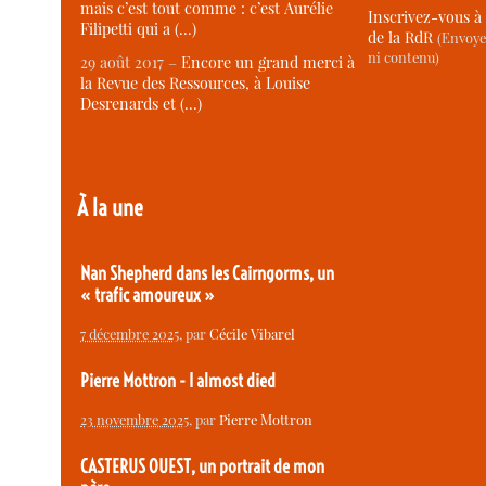
mais c’est tout comme : c’est Aurélie
Inscrivez-vous à 
Filipetti qui a (…)
de la RdR
(Envoye
ni contenu)
29 août 2017 –
Encore un grand merci à
la Revue des Ressources, à Louise
Desrenards et (…)
À la une
Nan Shepherd dans les Cairngorms, un
« trafic amoureux »
7 décembre 2025
, par
Cécile Vibarel
Pierre Mottron - I almost died
23 novembre 2025
, par
Pierre Mottron
CASTERUS OUEST, un portrait de mon