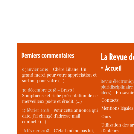
Derniers commentaires
La Revue d
-
Accueil
9 janvier 2019 –
Chère Liliane, Un
grand merci pour votre appréciation et
surtout pour votre (…)
Revue électroniqu
pluridisciplinaire 
30 décembre 2018 –
Bravo !
idées) -
En savoi
Somptueuse et riche présentation de ce
Contacts
merveilleux poète et érudit. (…)
Mentions légales
17 février 2018 –
Pour cette annonce qui
date, j’ai changé d’adresse mail :
Ours
contact : (…)
Utilisation des ar
d’auteurs
16 février 2018 –
C’était même pas lui,