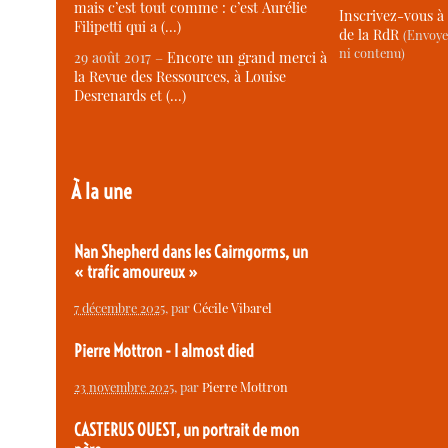
mais c’est tout comme : c’est Aurélie
Inscrivez-vous à 
Filipetti qui a (…)
de la RdR
(Envoye
ni contenu)
29 août 2017 –
Encore un grand merci à
la Revue des Ressources, à Louise
Desrenards et (…)
À la une
Nan Shepherd dans les Cairngorms, un
« trafic amoureux »
7 décembre 2025
, par
Cécile Vibarel
Pierre Mottron - I almost died
23 novembre 2025
, par
Pierre Mottron
CASTERUS OUEST, un portrait de mon