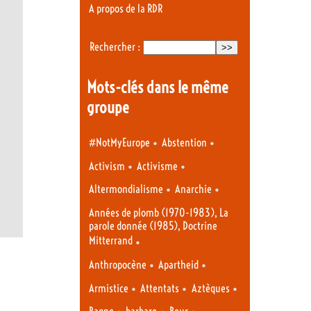
A propos de la RDR
Rechercher :
Mots-clés dans le même
groupe
•
•
#NotMyEurope
Abstention
•
•
Activism
Activisme
•
•
Altermondialisme
Anarchie
Années de plomb (1970-1983), La
parole donnée (1985), Doctrine
Mitterrand
•
•
•
Anthropocène
Apartheid
•
•
•
Armistice
Attentats
Aztèques
•
•
•