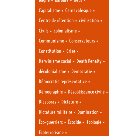
Bagne
barbare
Beur
•
•
Capitalisme
Carnavalesque
•
•
Centre de rétention
civilisation
•
•
Civils
colonialisme
•
•
Communisme
Conservateurs
•
•
Constitution
Crise
•
•
Darwinisme social
Death Penalty
•
•
décolonialisme
Démocratie
•
Démocratie représentative
•
•
Démographie
Désobéissance civile
•
•
Diasporas
Dictature
•
•
Dictature militaire
Domination
•
•
•
Éco-guerriers
Écocide
écologie
•
Ecoterrorisme