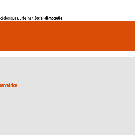
ociologiques, urbains >
Social-démocratie
servatrice