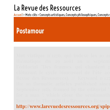
La Revue des Ressources
Accueil
> Mots-clés > Concepts artistiques, Concepts philosophiques, Concepts 
Postamour
Mot viatique n°1276, qui indexe les 10 ar
thématique du 29 août au 11 septemb
l’éditorial "Des femmes qui chantent
clôturant le cycle bimensuel de l’été 2
Revue des Ressources). /// Keyword n°127
the 10 thematic articles published since
September 11th, framed by the editorial
for a man ", which close the semimonthl
Summer in The RdR (La Revue des Ressour
http://www.larevuedesressources.org/spi