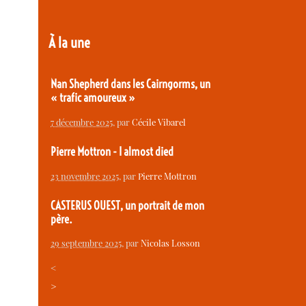
À la une
Nan Shepherd dans les Cairngorms, un
« trafic amoureux »
7 décembre 2025
, par
Cécile Vibarel
Pierre Mottron - I almost died
23 novembre 2025
, par
Pierre Mottron
CASTERUS OUEST, un portrait de mon
père.
29 septembre 2025
, par
Nicolas Losson
<
>