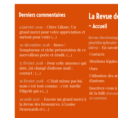
Derniers commentaires
La Revue d
-
Accueil
9 janvier 2019 –
Chère Liliane, Un
grand merci pour votre appréciation et
surtout pour votre (…)
Revue électroniqu
pluridisciplinaire 
30 décembre 2018 –
Bravo !
idées) -
En savoi
Somptueuse et riche présentation de ce
Contacts
merveilleux poète et érudit. (…)
Mentions légales
17 février 2018 –
Pour cette annonce qui
date, j’ai changé d’adresse mail :
Ours
contact : (…)
Utilisation des ar
d’auteurs
16 février 2018 –
C’était même pas lui,
mais c’est tout comme : c’est Aurélie
Inscrivez-vous à 
Filipetti qui a (…)
de la RdR
(Envoye
ni contenu)
29 août 2017 –
Encore un grand merci à
la Revue des Ressources, à Louise
Desrenards et (…)