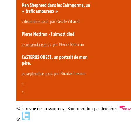
Nan Shepherd dans les Cairngorms, un
« trafic amoureux »
7 décembre 2025
, par
Cécile Vibarel
Pierre Mottron - I almost died
23 novembre 2025
, par
Pierre Mottron
CASTERUS OUEST, un portrait de mon
père.
29 septembre 2025
, par
Nicolas Losson
<
>
© la revue des ressources : Sauf mention particulière |
&