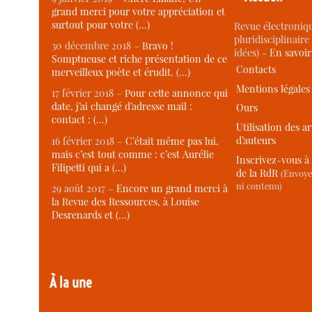
grand merci pour votre appréciation et
surtout pour votre (…)
Revue électroniqu
pluridisciplinaire 
30 décembre 2018 –
Bravo !
idées) -
En savoi
Somptueuse et riche présentation de ce
Contacts
merveilleux poète et érudit. (…)
Mentions légales
17 février 2018 –
Pour cette annonce qui
date, j’ai changé d’adresse mail :
Ours
contact : (…)
Utilisation des ar
d’auteurs
16 février 2018 –
C’était même pas lui,
mais c’est tout comme : c’est Aurélie
Inscrivez-vous à 
Filipetti qui a (…)
de la RdR
(Envoye
ni contenu)
29 août 2017 –
Encore un grand merci à
la Revue des Ressources, à Louise
Desrenards et (…)
À la une