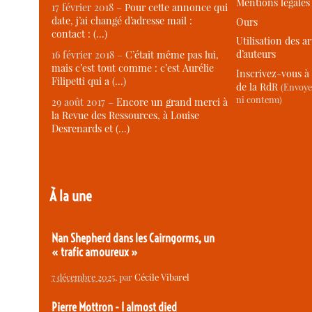
Mentions légales
17 février 2018 –
Pour cette annonce qui
date, j’ai changé d’adresse mail :
Ours
contact : (…)
Utilisation des ar
d’auteurs
16 février 2018 –
C’était même pas lui,
mais c’est tout comme : c’est Aurélie
Inscrivez-vous à 
Filipetti qui a (…)
de la RdR
(Envoye
ni contenu)
29 août 2017 –
Encore un grand merci à
la Revue des Ressources, à Louise
Desrenards et (…)
À la une
Nan Shepherd dans les Cairngorms, un
« trafic amoureux »
7 décembre 2025
, par
Cécile Vibarel
Pierre Mottron - I almost died