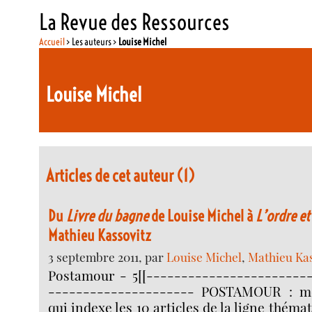
La Revue des Ressources
Accueil
> Les auteurs >
Louise Michel
Louise Michel
Articles de cet auteur (1)
Du
Livre du bagne
de Louise Michel à
L’ordre et
Mathieu Kassovitz
3 septembre 2011, par
Louise Michel
,
Mathieu Kas
Postamour - 5[[-----------------------
--------------------- POSTAMOUR : mot
qui indexe les 10 articles de la ligne théma