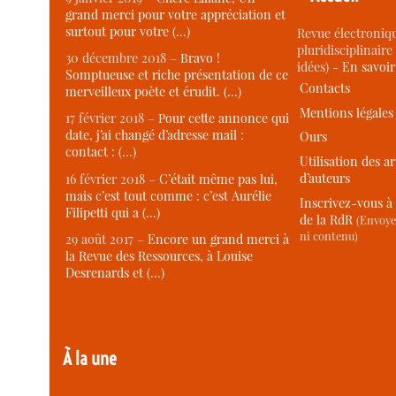
grand merci pour votre appréciation et
surtout pour votre (…)
Revue électroniqu
pluridisciplinaire 
30 décembre 2018 –
Bravo !
idées) -
En savoi
Somptueuse et riche présentation de ce
Contacts
merveilleux poète et érudit. (…)
Mentions légales
17 février 2018 –
Pour cette annonce qui
date, j’ai changé d’adresse mail :
Ours
contact : (…)
Utilisation des ar
d’auteurs
16 février 2018 –
C’était même pas lui,
mais c’est tout comme : c’est Aurélie
Inscrivez-vous à 
Filipetti qui a (…)
de la RdR
(Envoye
ni contenu)
29 août 2017 –
Encore un grand merci à
la Revue des Ressources, à Louise
Desrenards et (…)
À la une