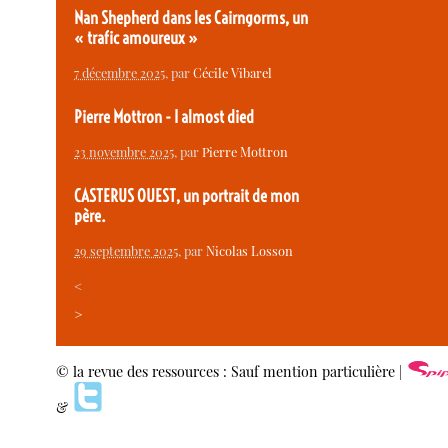
Nan Shepherd dans les Cairngorms, un
« trafic amoureux »
7 décembre 2025
, par
Cécile Vibarel
Pierre Mottron - I almost died
23 novembre 2025
, par
Pierre Mottron
CASTERUS OUEST, un portrait de mon
père.
29 septembre 2025
, par
Nicolas Losson
<
>
© la revue des ressources : Sauf mention particulière |
&