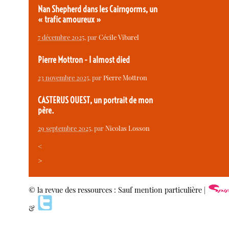
Nan Shepherd dans les Cairngorms, un
« trafic amoureux »
7 décembre 2025
, par
Cécile Vibarel
Pierre Mottron - I almost died
23 novembre 2025
, par
Pierre Mottron
CASTERUS OUEST, un portrait de mon
père.
29 septembre 2025
, par
Nicolas Losson
<
>
© la revue des ressources : Sauf mention particulière |
&