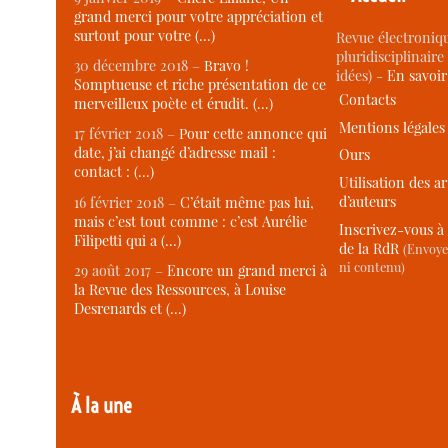
grand merci pour votre appréciation et
surtout pour votre (…)
Revue électroniqu
pluridisciplinaire 
30 décembre 2018 –
Bravo !
idées) -
En savoi
Somptueuse et riche présentation de ce
Contacts
merveilleux poète et érudit. (…)
Mentions légales
17 février 2018 –
Pour cette annonce qui
date, j’ai changé d’adresse mail :
Ours
contact : (…)
Utilisation des ar
d’auteurs
16 février 2018 –
C’était même pas lui,
mais c’est tout comme : c’est Aurélie
Inscrivez-vous à 
Filipetti qui a (…)
de la RdR
(Envoye
ni contenu)
29 août 2017 –
Encore un grand merci à
la Revue des Ressources, à Louise
Desrenards et (…)
À la une