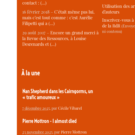
contact : (…)
Utilisation des ar
d’auteurs
16 février 2018 –
C’était même pas lui,
mais c’est tout comme : c’est Aurélie
Inscrivez-vous à 
Filipetti qui a (…)
de la RdR
(Envoye
ni contenu)
29 août 2017 –
Encore un grand merci à
la Revue des Ressources, à Louise
Desrenards et (…)
À la une
Nan Shepherd dans les Cairngorms, un
« trafic amoureux »
7 décembre 2025
, par
Cécile Vibarel
Pierre Mottron - I almost died
23 novembre 2025
, par
Pierre Mottron