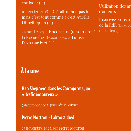
contact : (…)
Utilisation des ar
d’auteurs
16 février 2018 –
C’était même pas lui,
mais c’est tout comme : c’est Aurélie
Inscrivez-vous à 
Filipetti qui a (…)
de la RdR
(Envoye
ni contenu)
29 août 2017 –
Encore un grand merci à
la Revue des Ressources, à Louise
Desrenards et (…)
À la une
Nan Shepherd dans les Cairngorms, un
« trafic amoureux »
7 décembre 2025
, par
Cécile Vibarel
Pierre Mottron - I almost died
23 novembre 2025
, par
Pierre Mottron