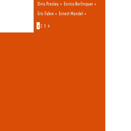
•
•
Elvis Presley
Enrico Berlinguer
•
•
Eric Fabre
Ernest Mandel
1
2
3
4