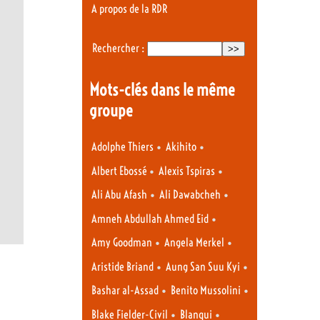
A propos de la RDR
Rechercher :
Mots-clés dans le même
groupe
•
•
Adolphe Thiers
Akihito
•
•
Albert Ebossé
Alexis Tspiras
•
•
Ali Abu Afash
Ali Dawabcheh
•
Amneh Abdullah Ahmed Eid
•
•
Amy Goodman
Angela Merkel
•
•
Aristide Briand
Aung San Suu Kyi
•
•
Bashar al-Assad
Benito Mussolini
•
•
Blake Fielder-Civil
Blanqui