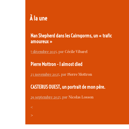
À la une
Nan Shepherd dans les Cairngorms, un « trafic
amoureux »
7 décembre 2025
, par
Cécile Vibarel
Pierre Mottron - I almost died
23 novembre 2025
, par
Pierre Mottron
CASTERUS OUEST, un portrait de mon père.
29 septembre 2025
, par
Nicolas Losson
<
>