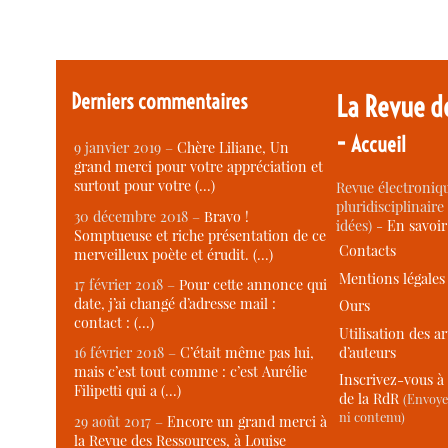
Derniers commentaires
La Revue d
-
Accueil
9 janvier 2019 –
Chère Liliane, Un
grand merci pour votre appréciation et
surtout pour votre (…)
Revue électroniqu
pluridisciplinaire 
30 décembre 2018 –
Bravo !
idées) -
En savoi
Somptueuse et riche présentation de ce
Contacts
merveilleux poète et érudit. (…)
Mentions légales
17 février 2018 –
Pour cette annonce qui
date, j’ai changé d’adresse mail :
Ours
contact : (…)
Utilisation des ar
d’auteurs
16 février 2018 –
C’était même pas lui,
mais c’est tout comme : c’est Aurélie
Inscrivez-vous à 
Filipetti qui a (…)
de la RdR
(Envoye
ni contenu)
29 août 2017 –
Encore un grand merci à
la Revue des Ressources, à Louise