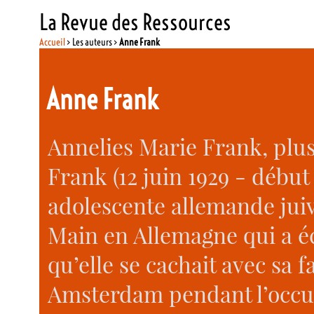
La Revue des Ressources
Accueil
> Les auteurs >
Anne Frank
Anne Frank
Annelies Marie Frank, plu
Frank (12 juin 1929 - début
adolescente allemande juiv
Main en Allemagne qui a éc
qu’elle se cachait avec sa f
Amsterdam pendant l’occu