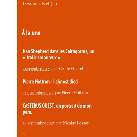
Desrenards et (…)
À la une
Nan Shepherd dans les Cairngorms, un
« trafic amoureux »
7 décembre 2025
, par
Cécile Vibarel
Pierre Mottron - I almost died
23 novembre 2025
, par
Pierre Mottron
CASTERUS OUEST, un portrait de mon
père.
29 septembre 2025
, par
Nicolas Losson
<