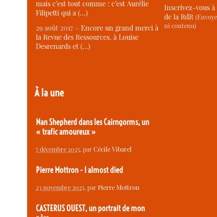
mais c’est tout comme : c’est Aurélie
Inscrivez-vous à 
Filipetti qui a (…)
de la RdR
(Envoye
ni contenu)
29 août 2017 –
Encore un grand merci à
la Revue des Ressources, à Louise
Desrenards et (…)
À la une
Nan Shepherd dans les Cairngorms, un
« trafic amoureux »
7 décembre 2025
, par
Cécile Vibarel
Pierre Mottron - I almost died
23 novembre 2025
, par
Pierre Mottron
CASTERUS OUEST, un portrait de mon