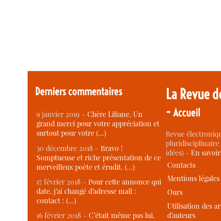
Derniers commentaires
La Revue d
-
Accueil
9 janvier 2019 –
Chère Liliane, Un
grand merci pour votre appréciation et
surtout pour votre (…)
Revue électroniqu
pluridisciplinaire 
30 décembre 2018 –
Bravo !
idées) -
En savoi
Somptueuse et riche présentation de ce
Contacts
merveilleux poète et érudit. (…)
Mentions légales
17 février 2018 –
Pour cette annonce qui
date, j’ai changé d’adresse mail :
Ours
contact : (…)
Utilisation des ar
d’auteurs
16 février 2018 –
C’était même pas lui,