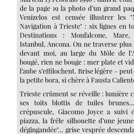
de la page 19 la photo d’un grand paq
Venizelos est censée illustrer les
Navigation à Trieste" : six lignes en t
Destinations : Monfalcone, Mare,
Istanbul, Ancona. On ne traverse plus l
devant moi, au large du Môle de l’A
bougé, rien ne bouge : mer plate et vi
l’aube s’effilochent. Brise légère - peut-
la petite bora, si chère à Fausta Calient
Trieste crûment se réveille : lumière c
ses toits blottis de tuiles brunes.
crépuscule, Giacomo Joyce a suivi d
piazza, la frêle silhouette d’une jeune 
dégingandée"... grise vesprée descend