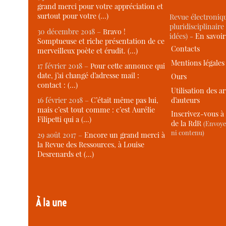
grand merci pour votre appréciation et
surtout pour votre (…)
Revue électroniqu
pluridisciplinaire 
30 décembre 2018 –
Bravo !
idées) -
En savoi
Somptueuse et riche présentation de ce
Contacts
merveilleux poète et érudit. (…)
Mentions légales
17 février 2018 –
Pour cette annonce qui
date, j’ai changé d’adresse mail :
Ours
contact : (…)
Utilisation des ar
d’auteurs
16 février 2018 –
C’était même pas lui,
mais c’est tout comme : c’est Aurélie
Inscrivez-vous à 
Filipetti qui a (…)
de la RdR
(Envoye
ni contenu)
29 août 2017 –
Encore un grand merci à
la Revue des Ressources, à Louise
Desrenards et (…)
À la une