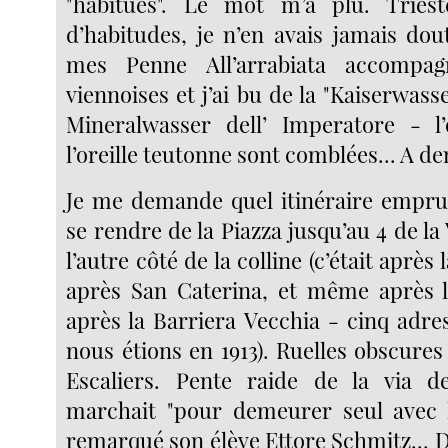
"habitués". Le mot m’a plu. Triest
d’habitudes, je n’en avais jamais dou
mes Penne All’arrabiata accompag
viennoises et j’ai bu de la "Kaiserwasse
Mineralwasser dell’ Imperatore - l’o
l’oreille teutonne sont comblées... A d
Je me demande quel itinéraire empru
se rendre de la Piazza jusqu’au 4 de l
l’autre côté de la colline (c’était après 
après San Caterina, et même après l
après la Barriera Vecchia - cinq adre
nous étions en 1913). Ruelles obscures 
Escaliers. Pente raide de la via de
marchait "pour demeurer seul avec 
remarqué son élève Ettore Schmitz... 