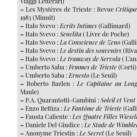
Viaggi Letterari)
–
Les Mystères de Trieste : Revue
Critiqu
1983 (Minuit)
–
Italo Svevo :
Ecrits Intimes
(Gallimard)
–
Italo Svevo :
Senelita
( Livre de Poche)
–
Italo Svevo :
La Conscience de Zeno
(Gall
–
Italo Svevo :
Le destin des souvenirs
(Riva
–
Italo Svevo :
Le tramway de Servola
( L’a
–
Umberto Saba :
Femmes de Trieste
(Corti)
–
Umberto Saba :
Ernesto
(Le Seuil)
–
Roberto Bazlen :
Le Capitaine au Lon
Maule)
–
P.A. Quarantotti-Gambini :
Soleil et Vent
–
Enzo Bettiza :
Le Fantôme de Trieste
(Gall
–
Fausta Caliente :
Les Quatre Filles Wiesel
–
Daniele Del Giudice :
Le Stade de Wimbl
–
Anonyme Triestin :
Le Secret
(Le Seuil)