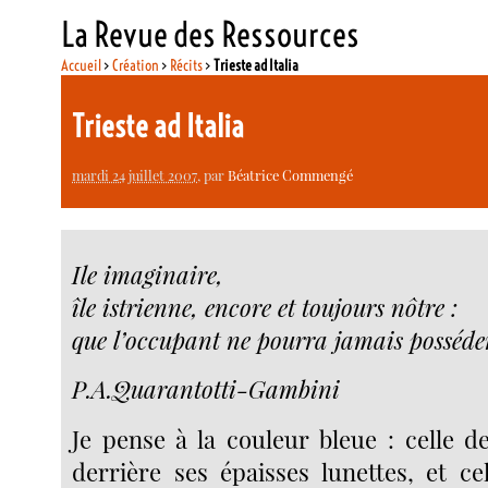
La Revue des Ressources
Accueil
>
Création
>
Récits
>
Trieste ad Italia
Trieste ad Italia
mardi 24 juillet 2007
, par
Béatrice Commengé
Ile imaginaire,
île istrienne, encore et toujours nôtre :
que l’occupant ne pourra jamais posséder
P.A.Quarantotti-Gambini
Je pense à la couleur bleue : celle d
derrière ses épaisses lunettes, et ce