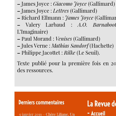
–
James Joyce :
Giacomo Joyce
(Gallimard)
–
James Joyce :
Lettres
(Gallimard)
–
Richard Ellmann :
James Joyce
(Gallima
–
Valery Larbaud :
A.O. Barnaboo
L’Imaginaire)
–
Paul Morand :
Venises
(Gallimard)
–
Jules Verne :
Mathias Sandorf
(Hachette)
–
Philippe Jacottet :
Rilke
(Le Seuil).
Texte publié pour la première fois en 2
des ressources.
Derniers commentaires
La Revue d
-
Accueil
9 janvier 2019 –
Chère Liliane, Un