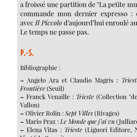
a froissé une partition de "La petite mu
commande mon dernier expresso : 
avec
Il Piccolo
d’aujourd’hui enroulé au
Le temps ne passe pas.
P.-S.
Bibliographie :
–
Angelo Ara et Claudio Magris :
Tries
Frontière
(Seuil)
–
Franck Venaille :
Trieste
(Collection "d
Vallon)
–
Olivier Rolin :
Sept Villes
(Rivages)
–
Mario Praz :
Le Monde que j’ai vu
(Julliar
–
Elena Vitas :
Trieste
(Liguori Editore, 