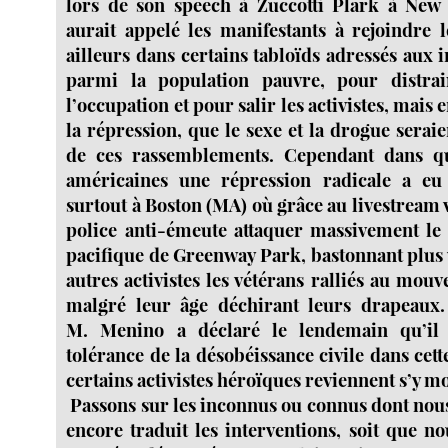
lors de son speech à Zuccotti Plark à New 
aurait appelé les manifestants à rejoindre l
ailleurs dans certains tabloïds adressés aux i
parmi la population pauvre, pour distrai
l’occupation et pour salir les activistes, mais 
la répression, que le sexe et la drogue seraien
de ces rassemblements. Cependant dans qu
américaines une répression radicale a eu l
surtout à Boston (MA) où grâce au livestream v
police anti-émeute attaquer massivement le
pacifique de Greenway Park, bastonnant plus
autres activistes les vétérans ralliés au mouv
malgré leur âge déchirant leurs drapeaux
M. Menino a déclaré le lendemain qu’il 
tolérance de la désobéissance civile dans cette
certains activistes héroïques reviennent s’y m
Passons sur les inconnus ou connus dont nous
encore traduit les interventions, soit que n