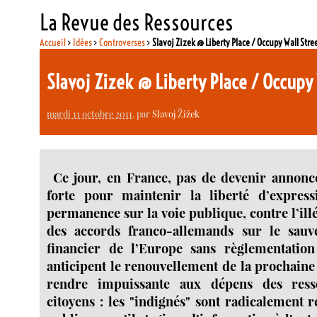
La Revue des Ressources
Accueil
>
Idées
>
Controverses
>
Slavoj Zizek @ Liberty Place / Occupy Wall Stre
Slavoj Zizek @ Liberty Place / Occupy
mardi 11 octobre 2011
, par
Slavoj Žižek
Ce jour, en France, pas de devenir annoncé
forte pour maintenir la liberté d’expres
permanence sur la voie publique, contre l’il
des accords franco-allemands sur le sauv
financier de l’Europe sans règlementatio
anticipent le renouvellement de la prochaine
rendre impuissante aux dépens des resso
citoyens : les "indignés" sont radicalement 