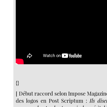
{}
[ Début raccord selon Impose Magazine
des logos en Post Scriptum :
Ils dis