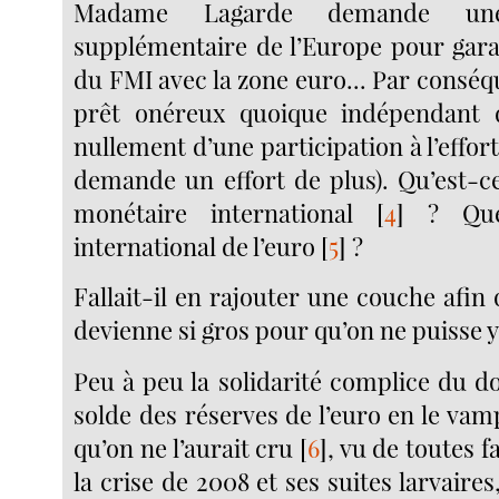
Madame Lagarde demande une 
supplémentaire de l’Europe pour garan
du FMI avec la zone euro... Par conséque
prêt onéreux quoique indépendant 
nullement d’une participation à l’effor
demande un effort de plus). Qu’est-c
monétaire international
[
4
]
? Quel
international de l’euro
[
5
]
?
Fallait-il en rajouter une couche afi
devienne si gros pour qu’on ne puisse 
Peu à peu la solidarité complice du do
solde des réserves de l’euro en le vamp
qu’on ne l’aurait cru
[
6
]
, vu de toutes f
la crise de 2008 et ses suites larvaires