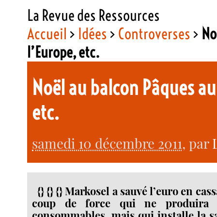
La Revue des Ressources
Accueil
>
Idées
>
Controverses
>
No
l’Europe, etc.
Noël au balcon Pâques au 
etc.
samedi 10 décembre 2011
, par
{} {} {} Markosel a sauvé l’euro en cas
coup de force qui ne produira 
consommables, mais qui installe la s