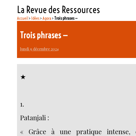
La Revue des Ressources
Accueil
>
Idées
>
Agora
>
Trois phrases —
Trois phrases —
lundi 9 décembre 2024
★
1.
Patanjali :
« Grâce à une pratique intense, 