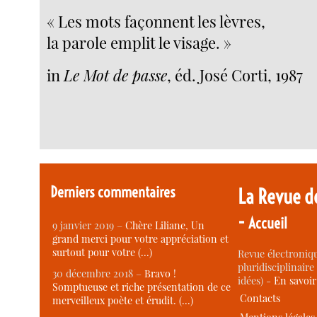
« Les mots façonnent les lèvres,
la parole emplit le visage. »
in
Le Mot de passe
, éd. José Corti, 1987
Derniers commentaires
La Revue d
-
Accueil
9 janvier 2019 –
Chère Liliane, Un
grand merci pour votre appréciation et
surtout pour votre (…)
Revue électroniqu
pluridisciplinaire 
30 décembre 2018 –
Bravo !
idées) -
En savoi
Somptueuse et riche présentation de ce
Contacts
merveilleux poète et érudit. (…)