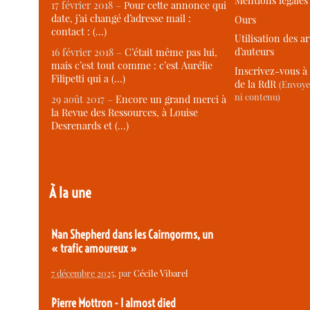
Mentions légales
17 février 2018 –
Pour cette annonce qui
date, j’ai changé d’adresse mail :
Ours
contact : (…)
Utilisation des ar
d’auteurs
16 février 2018 –
C’était même pas lui,
mais c’est tout comme : c’est Aurélie
Inscrivez-vous à 
Filipetti qui a (…)
de la RdR
(Envoye
ni contenu)
29 août 2017 –
Encore un grand merci à
la Revue des Ressources, à Louise
Desrenards et (…)
À la une
Nan Shepherd dans les Cairngorms, un
« trafic amoureux »
7 décembre 2025
, par
Cécile Vibarel
Pierre Mottron - I almost died