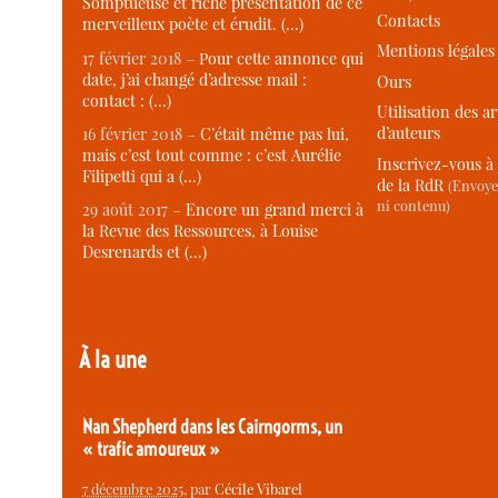
Somptueuse et riche présentation de ce
Contacts
merveilleux poète et érudit. (…)
Mentions légales
17 février 2018 –
Pour cette annonce qui
date, j’ai changé d’adresse mail :
Ours
contact : (…)
Utilisation des ar
d’auteurs
16 février 2018 –
C’était même pas lui,
mais c’est tout comme : c’est Aurélie
Inscrivez-vous à 
Filipetti qui a (…)
de la RdR
(Envoye
ni contenu)
29 août 2017 –
Encore un grand merci à
la Revue des Ressources, à Louise
Desrenards et (…)
À la une
Nan Shepherd dans les Cairngorms, un
« trafic amoureux »
7 décembre 2025
, par
Cécile Vibarel