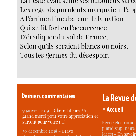
La Peste avait semé ses buboneux sar
Les regards purulents marquaient l’ap
A l’éminent incubateur de la nation
Qui se fit fort en l’occurrence
D’éradiquer du sol de France,
Selon qu’ils seraient blancs ou noirs,
Tous les germes du désespoir.
Derniers commentaires
La Revue d
-
Accueil
9 janvier 2019 –
Chère Liliane, Un
grand merci pour votre appréciation et
surtout pour votre (…)
Revue électroniqu
pluridisciplinaire 
30 décembre 2018 –
Bravo !
idées) -
En savoi