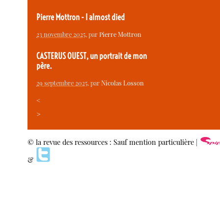
Pierre Mottron - I almost died
23 novembre 2025
, par
Pierre Mottron
CASTERUS OUEST, un portrait de mon
père.
29 septembre 2025
, par
Nicolas Losson
<
>
© la revue des ressources : Sauf mention particulière |
&