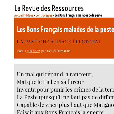
La Revue des Ressources
Accueil
>
Idées
>
Controverses
>
Les Bons Français malades de la peste
Les Bons Français malades de la pest
UN PASTICHE À USAGE ÉLECTORAL
jeudi 3 mai 2007
, par
Denys Dumarais
Un mal qui répand la rancœur,
Mal que le Fiel en sa fureur
Inventa pour punir les crimes de la ter
La Peste (puisqu’il ne faut pas de diffa
Capable de viser plus haut que Matigno
Faisait aux Bons Français la guerre.