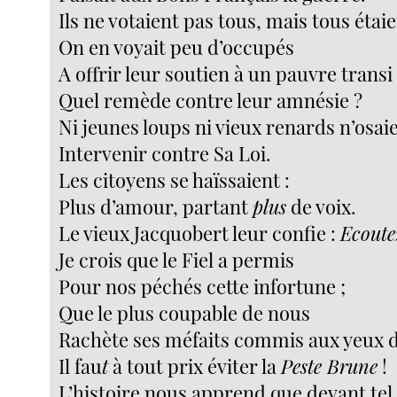
Ils ne votaient pas tous, mais tous étai
On en voyait peu d’occupés
A offrir leur soutien à un pauvre transi 
Quel remède contre leur amnésie ?
Ni jeunes loups ni vieux renards n’osai
Intervenir contre Sa Loi.
Les citoyens se haïssaient :
Plus d’amour, partant
plus
de voix.
Le vieux Jacquobert leur confie :
Ecoute
Je crois que le Fiel a permis
Pour nos péchés cette infortune ;
Que le plus coupable de nous
Rachète ses méfaits commis aux yeux d
Il fau
t
à tout prix éviter la
Peste Brune
!
L’histoire nous apprend que devant tel 