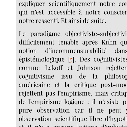
expliquer scientifiquement notre co
qui n’est accessible à notre conscie
notre ressenti. Et ainsi de suite.
Le paradigme objectiviste-subjectiv
difficilement tenable après Kuhn qu
notion d’incommensurabilité da
épistémologique
[
5
]
. Des cognitivist
comme Lakoff et Johnson rejetten
cognitivisme issu de la philosop
américaine et la critique post-mod
rejettent pas l’empirisme, mais criti
de l’empirisme logique : il n’existe 
pure observation car il ne peut 
observation scientifique libre d’hypo
et il n’y a aucune logique d’induct