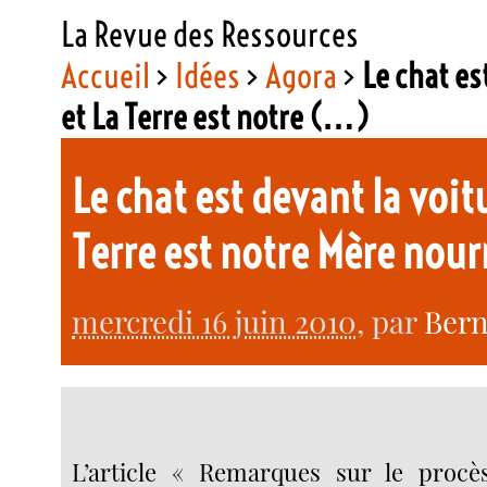
La Revue des Ressources
Accueil
>
Idées
>
Agora
>
Le chat es
et La Terre est notre (…)
Le chat est devant la voitu
Terre est notre Mère nour
mercredi 16 juin 2010
, par
Bern
L’article « Remarques sur le procès