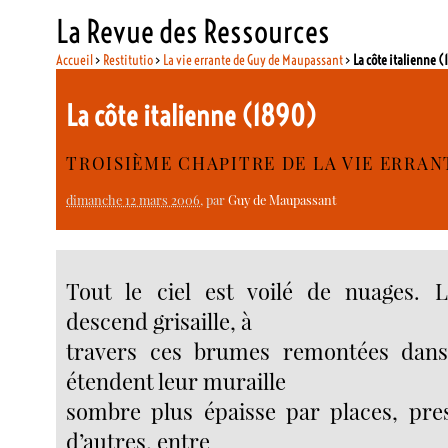
La Revue des Ressources
Accueil
>
Restitutio
>
La vie errante de Guy de Maupassant
>
La côte italienne 
La côte italienne (1890)
TROISIÈME CHAPITRE DE LA VIE ERRAN
dimanche 12 mars 2006
, par
Guy de Maupassant
Tout le ciel est voilé de nuages. L
descend grisaille, à
travers ces brumes remontées dans 
étendent leur muraille
sombre plus épaisse par places, pre
d’autres, entre