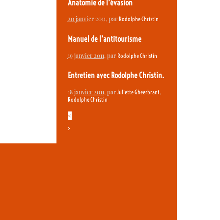
Anatomie de l’évasion
20 janvier 2011
, par
Rodolphe Christin
Manuel de l’antitourisme
19 janvier 2011
, par
Rodolphe Christin
Entretien avec Rodolphe Christin.
18 janvier 2011
, par
,
Juliette Gheerbrant
Rodolphe Christin
<
>