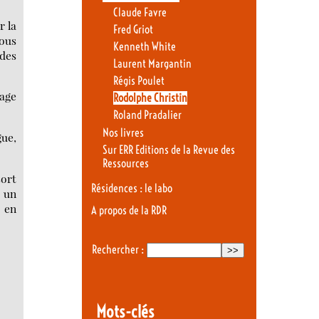
Claude Favre
r la
Fred Griot
nous
Kenneth White
 des
Laurent Margantin
Régis Poulet
rage
Rodolphe Christin
Roland Pradalier
Nos livres
gue,
Sur ERR Editions de la Revue des
Ressources
sort
Résidences : le labo
r un
 en
A propos de la RDR
Rechercher :
Mots-clés