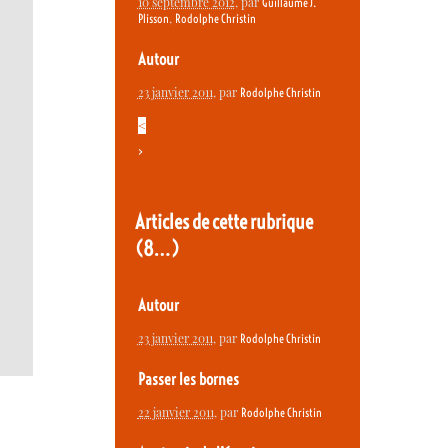
10 septembre 2012
, par
Guillaume J.
,
Plisson
Rodolphe Christin
Autour
23 janvier 2011
, par
Rodolphe Christin
<
>
Articles de cette rubrique
(8…)
Autour
23 janvier 2011
, par
Rodolphe Christin
Passer les bornes
22 janvier 2011
, par
Rodolphe Christin