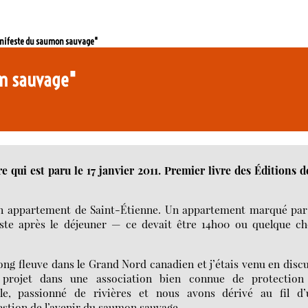
anifeste du saumon sauvage"
on sauvage"
 qui est paru le 17 janvier 2011. Premier livre des Éditions d
n appartement de Saint-Étienne. Un appartement marqué par
uste après le déjeuner — ce devait être 14h00 ou quelque c
long fleuve dans le Grand Nord canadien et j’étais venu en disc
e projet dans une association bien connue de protection
ble, passionné de rivières et nous avons dérivé au fil d’
estion de l’avenir du saumon sauvage.