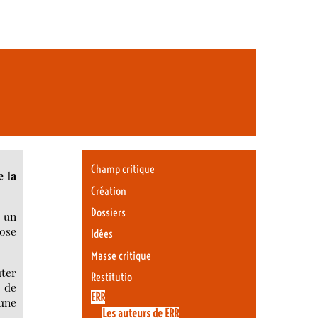
Champ critique
e la
Création
Dossiers
 un
hose
Idées
Masse critique
uter
Restitutio
 de
ERR
une
Les auteurs de ERR