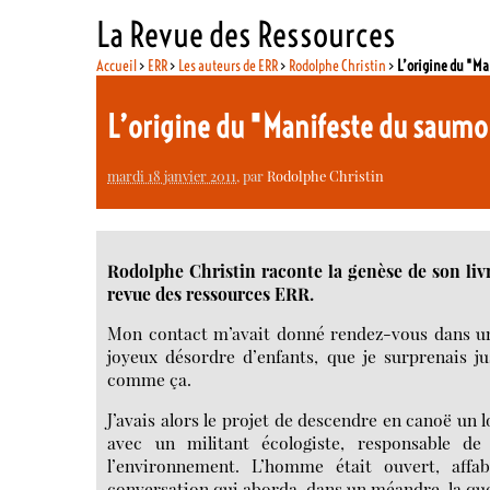
La Revue des Ressources
Accueil
>
ERR
>
Les auteurs de ERR
>
Rodolphe Christin
>
L’origine du "M
L’origine du "Manifeste du saum
mardi 18 janvier 2011
, par
Rodolphe Christin
Rodolphe Christin raconte la genèse de son livre
revue des ressources ERR.
Mon contact m’avait donné rendez-vous dans u
joyeux désordre d’enfants, que je surprenais j
comme ça.
J’avais alors le projet de descendre en canoë un 
avec un militant écologiste, responsable d
l’environnement. L’homme était ouvert, affa
conversation qui aborda, dans un méandre, la qu