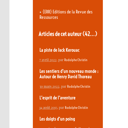
•
{ERR} Editions de la Revue des
Ressources
Articles de cet auteur
(42…)
La piste de Jack Kerouac
7 avril 2022
, par
Rodolphe Christin
Les sentiers d’un nouveau monde :
Autour de Henry David Thoreau
30 mars 2022
, par
Rodolphe Christin
L’esprit de l’aventure
14 août 2013
, par
Rodolphe Christin
Les doigts d’un poing