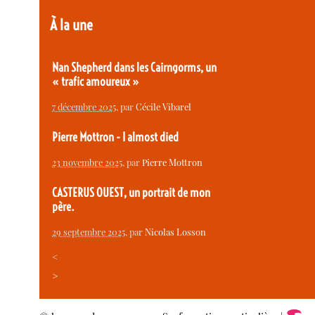
À la une
Nan Shepherd dans les Cairngorms, un
« trafic amoureux »
7 décembre 2025
, par
Cécile Vibarel
Pierre Mottron - I almost died
23 novembre 2025
, par
Pierre Mottron
CASTERUS OUEST, un portrait de mon
père.
29 septembre 2025
, par
Nicolas Losson
<
>