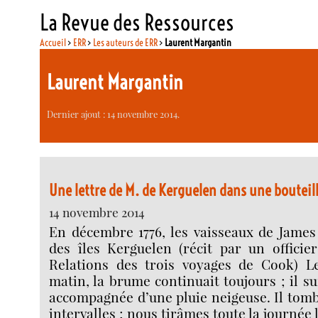
La Revue des Ressources
Accueil
>
ERR
>
Les auteurs de ERR
>
Laurent Margantin
Laurent Margantin
Dernier ajout : 14 novembre 2014.
Une lettre de M. de Kerguelen dans une bouteil
14 novembre 2014
En décembre 1776, les vaisseaux de Jame
des îles Kerguelen (récit par un officie
Relations des trois voyages de Cook) L
matin, la brume continuait toujours ; il s
accompagnée d’une pluie neigeuse. Il tomba
intervalles ; nous tirâmes toute la journée 