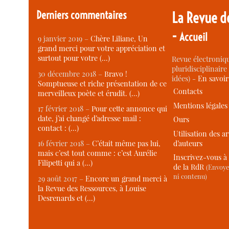
Derniers commentaires
La Revue d
-
Accueil
9 janvier 2019 –
Chère Liliane, Un
grand merci pour votre appréciation et
surtout pour votre (…)
Revue électroniqu
pluridisciplinaire 
30 décembre 2018 –
Bravo !
idées) -
En savoi
Somptueuse et riche présentation de ce
Contacts
merveilleux poète et érudit. (…)
Mentions légales
17 février 2018 –
Pour cette annonce qui
date, j’ai changé d’adresse mail :
Ours
contact : (…)
Utilisation des ar
d’auteurs
16 février 2018 –
C’était même pas lui,
mais c’est tout comme : c’est Aurélie
Inscrivez-vous à 
Filipetti qui a (…)
de la RdR
(Envoye
ni contenu)
29 août 2017 –
Encore un grand merci à
la Revue des Ressources, à Louise
Desrenards et (…)