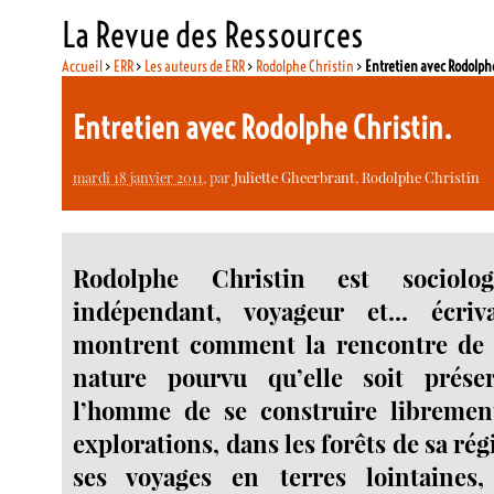
La Revue des Ressources
Accueil
>
ERR
>
Les auteurs de ERR
>
Rodolphe Christin
>
Entretien avec Rodolph
Entretien avec Rodolphe Christin.
mardi 18 janvier 2011
, par
Juliette Gheerbrant
,
Rodolphe Christin
Rodolphe Christin est sociolog
indépendant, voyageur et... écriv
montrent comment la rencontre de l’
nature pourvu qu’elle soit prése
l’homme de se construire librement
explorations, dans les forêts de sa r
ses voyages en terres lointaines,