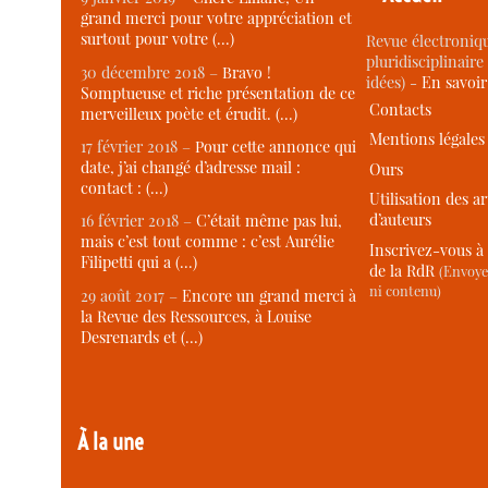
grand merci pour votre appréciation et
surtout pour votre (…)
Revue électroniqu
pluridisciplinaire 
30 décembre 2018 –
Bravo !
idées) -
En savoi
Somptueuse et riche présentation de ce
Contacts
merveilleux poète et érudit. (…)
Mentions légales
17 février 2018 –
Pour cette annonce qui
date, j’ai changé d’adresse mail :
Ours
contact : (…)
Utilisation des ar
d’auteurs
16 février 2018 –
C’était même pas lui,
mais c’est tout comme : c’est Aurélie
Inscrivez-vous à 
Filipetti qui a (…)
de la RdR
(Envoye
ni contenu)
29 août 2017 –
Encore un grand merci à
la Revue des Ressources, à Louise
Desrenards et (…)
À la une