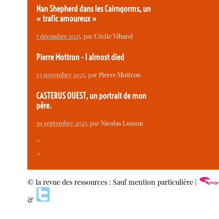
Nan Shepherd dans les Cairngorms, un
« trafic amoureux »
7 décembre 2025
, par
Cécile Vibarel
Pierre Mottron - I almost died
23 novembre 2025
, par
Pierre Mottron
CASTERUS OUEST, un portrait de mon
père.
29 septembre 2025
, par
Nicolas Losson
<
>
© la revue des ressources : Sauf mention particulière |
&