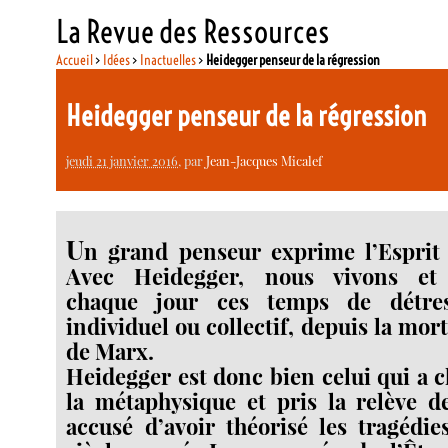
La Revue des Ressources
Accueil
>
Idées
>
Inactuelles
>
Heidegger penseur de la régression
Heidegger penseur de la régression
jeudi 21 janvier 2016
, par
Jean-Jacques Micalef
U
n grand penseur exprime l’Esprit
Avec Heidegger, nous vivons et
chaque jour ces temps de détres
individuel ou collectif, depuis la mort
de Marx.
Heidegger est donc bien celui qui a c
la métaphysique et pris la relève d
accusé d’avoir théorisé les tragédies