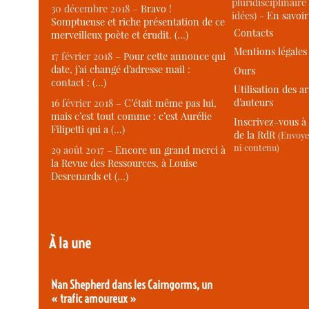
pluridisciplinaire 
30 décembre 2018 –
Bravo !
idées) -
En savoi
Somptueuse et riche présentation de ce
Contacts
merveilleux poète et érudit. (…)
Mentions légales
17 février 2018 –
Pour cette annonce qui
date, j’ai changé d’adresse mail :
Ours
contact : (…)
Utilisation des ar
d’auteurs
16 février 2018 –
C’était même pas lui,
mais c’est tout comme : c’est Aurélie
Inscrivez-vous à 
Filipetti qui a (…)
de la RdR
(Envoye
ni contenu)
29 août 2017 –
Encore un grand merci à
la Revue des Ressources, à Louise
Desrenards et (…)
À la une
Nan Shepherd dans les Cairngorms, un
« trafic amoureux »