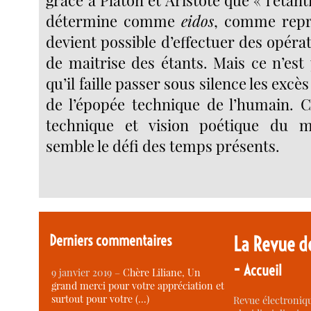
détermine comme
eidos
, comme repré
devient possible d’effectuer des opérat
de maitrise des étants. Mais ce n’est
qu’il faille passer sous silence les exc
de l’épopée technique de l’humain. C
technique et vision poétique du 
semble le défi des temps présents.
Derniers commentaires
La Revue d
-
Accueil
9 janvier 2019 –
Chère Liliane, Un
grand merci pour votre appréciation et
surtout pour votre (…)
Revue électroniqu