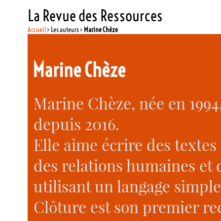
La Revue des Ressources
Accueil
> Les auteurs >
Marine Chèze
Marine Chèze
Marine Chèze, née en 1994,
depuis 2016.
Elle aime écrire des textes
des relations humaines et d
utilisant un langage simple,
Clôture est son premier rec