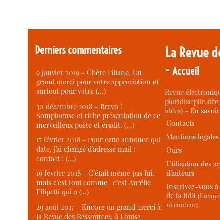
Derniers commentaires
La Revue d
-
Accueil
9 janvier 2019 –
Chère Liliane, Un
grand merci pour votre appréciation et
surtout pour votre (…)
Revue électroniqu
pluridisciplinaire 
30 décembre 2018 –
Bravo !
idées) -
En savoi
Somptueuse et riche présentation de ce
Contacts
merveilleux poète et érudit. (…)
Mentions légales
17 février 2018 –
Pour cette annonce qui
date, j’ai changé d’adresse mail :
Ours
contact : (…)
Utilisation des ar
d’auteurs
16 février 2018 –
C’était même pas lui,
mais c’est tout comme : c’est Aurélie
Inscrivez-vous à 
Filipetti qui a (…)
de la RdR
(Envoye
ni contenu)
29 août 2017 –
Encore un grand merci à
la Revue des Ressources, à Louise