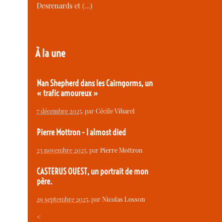
Desrenards et (…)
À la une
Nan Shepherd dans les Cairngorms, un
« trafic amoureux »
7 décembre 2025
, par
Cécile Vibarel
Pierre Mottron - I almost died
23 novembre 2025
, par
Pierre Mottron
CASTERUS OUEST, un portrait de mon
père.
29 septembre 2025
, par
Nicolas Losson
<