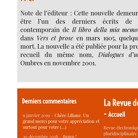
Note de l’éditeur : Cette nouvelle demeu
être l’un des derniers écrits de
contemporain de
Il libro della mia memo
dans
Vers et prose
en mars 1905, quelqu
mort. La nouvelle a été publiée pour la pr
recueil du même nom,
Dialogues d’u
Ombres en novembre 2001.
Derniers commentaires
La Revue d
-
Accueil
9 janvier 2019 –
Chère Liliane, Un
grand merci pour votre appréciation et
surtout pour votre (…)
Revue électroniqu
pluridisciplinaire 
30 décembre 2018 –
Bravo !