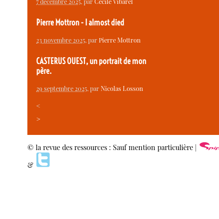
7 décembre 2025
, par
Cécile Vibarel
Pierre Mottron - I almost died
23 novembre 2025
, par
Pierre Mottron
CASTERUS OUEST, un portrait de mon
père.
29 septembre 2025
, par
Nicolas Losson
<
>
© la revue des ressources : Sauf mention particulière |
&