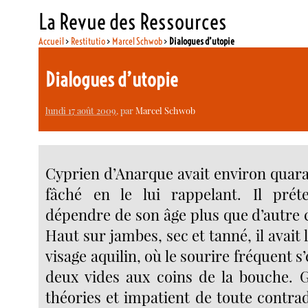
La Revue des Ressources
Accueil
>
Restitutio
>
Marcel Schwob
>
Dialogues d’utopie
Dialogues d’utopie
lundi 17 août 2009
, par
Marcel Schwob
Cyprien d’Anarque avait environ quara
fâché en le lui rappelant. Il prét
dépendre de son âge plus que d’autre
Haut sur jambes, sec et tanné, il avait l
visage aquilin, où le sourire fréquent s
deux vides aux coins de la bouche. 
théories et impatient de toute contradic