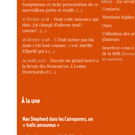
idées) -
En savoi
Somptueuse et riche présentation de ce
Contacts
merveilleux poète et érudit. (…)
Mentions légales
17 février 2018 –
Pour cette annonce qui
date, j’ai changé d’adresse mail :
Ours
contact : (…)
Utilisation des ar
d’auteurs
16 février 2018 –
C’était même pas lui,
mais c’est tout comme : c’est Aurélie
Inscrivez-vous à 
Filipetti qui a (…)
de la RdR
(Envoye
ni contenu)
29 août 2017 –
Encore un grand merci à
la Revue des Ressources, à Louise
Desrenards et (…)
À la une
Nan Shepherd dans les Cairngorms, un
« trafic amoureux »