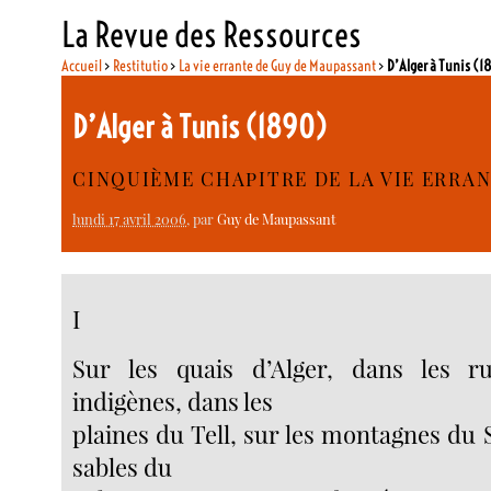
La Revue des Ressources
Accueil
>
Restitutio
>
La vie errante de Guy de Maupassant
>
D’Alger à Tunis (
D’Alger à Tunis (1890)
CINQUIÈME CHAPITRE DE LA VIE ERRA
lundi 17 avril 2006
, par
Guy de Maupassant
I
Sur les quais d’Alger, dans les ru
indigènes, dans les
plaines du Tell, sur les montagnes du 
sables du