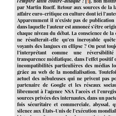
l’empire latin contre-attaque !
[
3
]
, non moins 
par Martin Rueff. Retour aux sources de la l
affaire euro-critique en culture dont ici l’aute
Apparemment il n’existe pas de publication 
dans laquelle l’auteur est annoncé s’être ori
chaque niveau du débat. La conscience de la 
ne résulterait-elle qu’en incroyable quête
voyants des langues en ellipse ? On peut tou
l’interprétant comme une réversibilit
transparence médiatique, dans l’effet positi
incompatibilités particulières des médias l
grâce au web de la mondialisation. Toutefo
actuel des nébuleuses qui ne privent pas p
partenaire de Google et les réseaux sociau
librement à l’agence NSA l’accès et l’enregi
sources privées des internautes, dans un pact
fois sécuritaire et commerciale, abyssal, 
silence aux États-Unis de l’exécution mondial