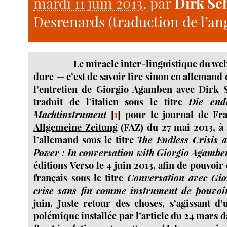
mardi 11 juin 2013
, par
Dirk S
Desrenards (traduction de l’ang
Le miracle inter-linguistique du web
dure — c’est de savoir lire sinon en allemand
l’entretien de Giorgio Agamben avec Dirk S
traduit de l’italien sous le titre
Die end
Machtinstrument
[
1
]
pour le journal de Fr
Allgemeine Zeitung
(FAZ) du 27 mai 2013, à 
l’allemand sous le titre
The Endless Crisis 
Power : In conversation with Giorgio Agambe
éditions Verso le 4 juin 2013, afin de pouvoir 
français sous le titre
Conversation avec Gi
crise sans fin comme instrument de pouvoi
juin. Juste retour des choses, s’agissant d
polémique installée par l’article du 24 mars 