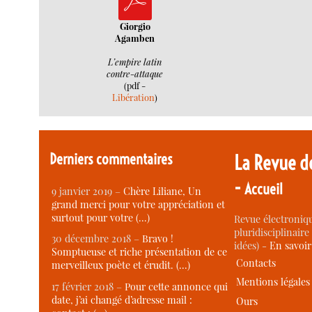
Giorgio
Agamben
L’empire latin
contre-attaque
(pdf -
Libération
)
Derniers commentaires
La Revue d
-
Accueil
9 janvier 2019 –
Chère Liliane, Un
grand merci pour votre appréciation et
surtout pour votre (…)
Revue électroniqu
pluridisciplinaire 
30 décembre 2018 –
Bravo !
idées) -
En savoi
Somptueuse et riche présentation de ce
Contacts
merveilleux poète et érudit. (…)
Mentions légales
17 février 2018 –
Pour cette annonce qui
date, j’ai changé d’adresse mail :
Ours