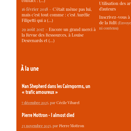
contact : (…)
Utilisation des ar
d’auteurs
16 février 2018 –
C’était même pas lui,
mais c’est tout comme : c’est Aurélie
Inscrivez-vous à 
Filipetti qui a (…)
de la RdR
(Envoye
ni contenu)
29 août 2017 –
Encore un grand merci à
la Revue des Ressources, à Louise
Desrenards et (…)
À la une
Nan Shepherd dans les Cairngorms, un
« trafic amoureux »
7 décembre 2025
, par
Cécile Vibarel
Pierre Mottron - I almost died
23 novembre 2025
, par
Pierre Mottron