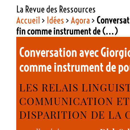
La Revue des Ressources
Accueil
>
Idées
>
Agora
>
Conversat
fin comme instrument de (…)
Conversation avec Giorgio
comme instrument de p
LES RELAIS LINGUIS
COMMUNICATION ET 
DISPARITION DE LA