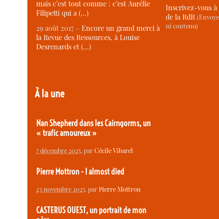
mais c’est tout comme : c’est Aurélie
Inscrivez-vous à 
Filipetti qui a (…)
de la RdR
(Envoye
ni contenu)
29 août 2017 –
Encore un grand merci à
la Revue des Ressources, à Louise
Desrenards et (…)
À la une
Nan Shepherd dans les Cairngorms, un
« trafic amoureux »
7 décembre 2025
, par
Cécile Vibarel
Pierre Mottron - I almost died
23 novembre 2025
, par
Pierre Mottron
CASTERUS OUEST, un portrait de mon