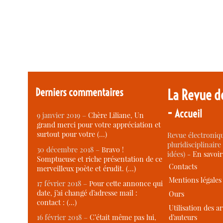
Derniers commentaires
La Revue d
-
Accueil
9 janvier 2019 –
Chère Liliane, Un
grand merci pour votre appréciation et
surtout pour votre (…)
Revue électroniqu
pluridisciplinaire 
30 décembre 2018 –
Bravo !
idées) -
En savoi
Somptueuse et riche présentation de ce
Contacts
merveilleux poète et érudit. (…)
Mentions légales
17 février 2018 –
Pour cette annonce qui
date, j’ai changé d’adresse mail :
Ours
contact : (…)
Utilisation des ar
d’auteurs
16 février 2018 –
C’était même pas lui,