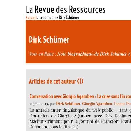
La Revue des Ressources
Accueil
> Les auteurs >
Dirk Schümer
Dirk Schümer
Voir en ligne :
Note biographique de Dirk Schümer 
Articles de cet auteur (1)
Conversation avec Giorgio Agamben : La crise sans fin 
11 juin 2013, par
Dirk Schümer
,
Giorgio Agamben
,
Louise Des
Le miracle inter-linguistique du web public — tant 
l’entretien de Giorgio Agamben avec Dirk Schümer, l
Machtinstrument pour le journal de Francfort Frank
l’allemand sous le titre (…)