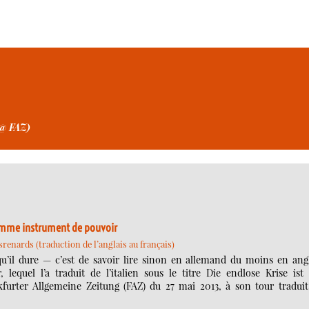
(@ FAZ)
comme instrument de pouvoir
renards (traduction de l’anglais au français)
qu’il dure — c’est de savoir lire sinon en allemand du moins en angl
equel l’a traduit de l’italien sous le titre Die endlose Krise ist 
furter Allgemeine Zeitung (FAZ) du 27 mai 2013, à son tour traduit