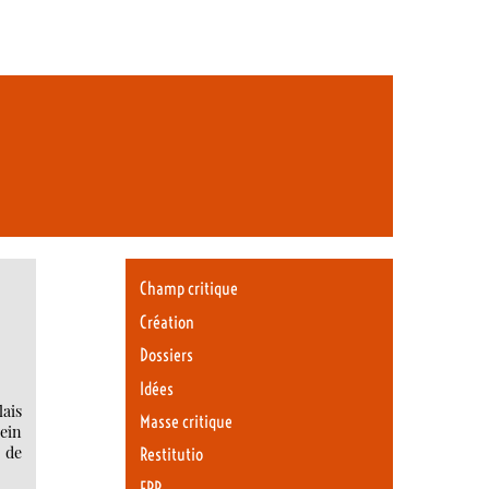
Champ critique
Création
Dossiers
Idées
ais
Masse critique
ein
 de
Restitutio
ERR