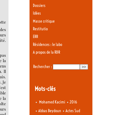
Dossiers
Idées
Masse critique
otte
Restitutio
 des
ours
ERR
ité.
Résidences : le labo
A propos de la RDR
 pas
e la
iens
Rechercher :
. Il
ais.
. Je
’est
Mots-clés
able
e la
•
•
Mohamed Kacimi
2016
olte
ours
•
•
Abbas Beydoun
Actes Sud
rand