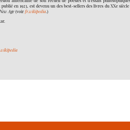
ersion américaine de son recueil de poésies et d’essais philosophique
et publié en 1923, est devenu un des best-sellers des livres du XXe siècle
New Age
(voir
fr.wikipedia
.)
ar.
r.wikipedia