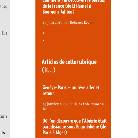
Comment j’ai découvert le paradis
de la France (de El Hamel à
nce,
Bourgoin-Jallieu)
20 juin 2015
, par
Mohamed Kacimi
. En
<
>
Articles de cette rubrique
(11…)
Genève-Paris — un rêve aller et
retour
29 janvier 2016
, par
Huda Abdelrahman al-
Sadi
tion
Où l’on découvre que l’Algérie était
paradisiaque sous Boumédiène (de
ats-
Paris à Alger)