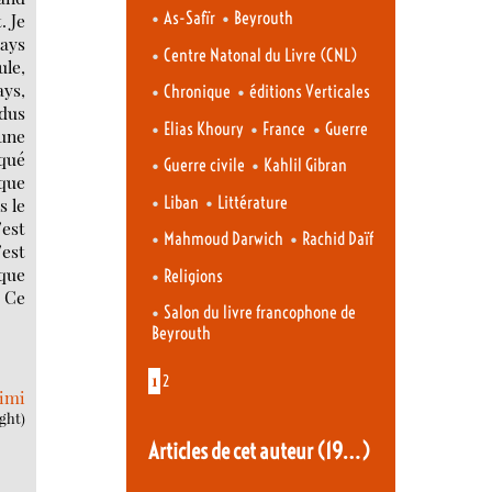
•
•
As-Safïr
Beyrouth
. Je
pays
•
Centre Natonal du Livre (CNL)
ule,
ays,
•
•
Chronique
éditions Verticales
ndus
•
•
•
Elias Khoury
France
Guerre
 une
qué
•
•
Guerre civile
Kahlil Gibran
 que
•
•
Liban
Littérature
s le
’est
•
•
Mahmoud Darwich
Rachid Daïf
’est
 que
•
Religions
. Ce
•
Salon du livre francophone de
Beyrouth
1
2
imi
ight)
Articles de cet auteur
(19…)