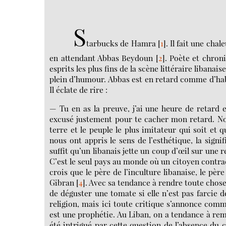
S
tarbucks de Hamra
[
1
]
. Il fait une cha
en attendant Abbas Beydoun
[
2
]
. Poète et chron
esprits les plus fins de la scène littéraire libanai
plein d’humour. Abbas est en retard comme d’habitu
Il éclate de rire :
— Tu en as la preuve, j’ai une heure de retard et
excusé justement pour te cacher mon retard. No
terre et le peuple le plus imitateur qui soit et 
nous ont appris le sens de l’esthétique, la signi
suffit qu’un libanais jette un coup d’œil sur une 
C’est le seul pays au monde où un citoyen contra
crois que le père de l’inculture libanaise, le pèr
Gibran
[
4
]
. Avec sa tendance à rendre toute chos
de déguster une tomate si elle n’est pas farcie 
religion, mais ici toute critique s’annonce comm
est une prophétie. Au Liban, on a tendance à remp
été intrigué par cette question de l’absence du 