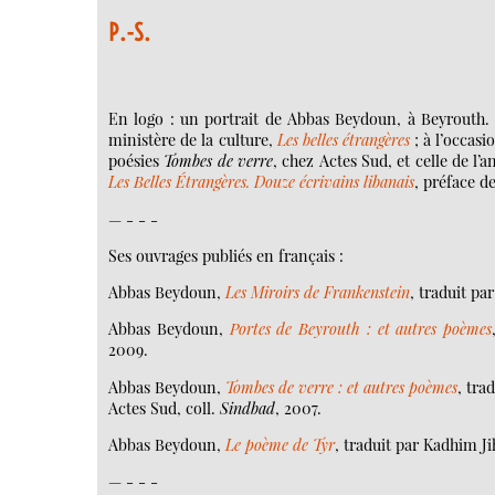
P.-S.
En logo : un portrait de Abbas Beydoun, à Beyrouth. E
ministère de la culture,
Les belles étrangères
; à l’occasi
poésies
Tombes de verre
, chez Actes Sud, et celle de l’a
Les Belles Étrangères. Douze écrivains libanais
, préface 
— - - -
Ses ouvrages publiés en français :
Abbas Beydoun,
Les Miroirs de Frankenstein
, traduit pa
Abbas Beydoun,
Portes de Beyrouth : et autres poèmes
2009.
Abbas Beydoun,
Tombes de verre : et autres poèmes
, tra
Actes Sud, coll.
Sindbad
, 2007.
Abbas Beydoun,
Le poème de Tyr
, traduit par Kadhim Ji
— - - -