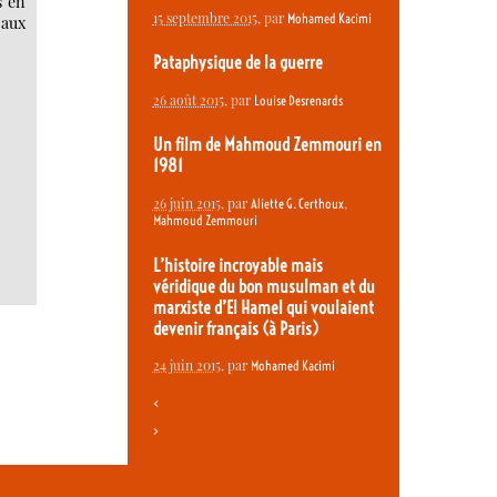
s en
15 septembre 2015
, par
Mohamed Kacimi
 aux
Pataphysique de la guerre
26 août 2015
, par
Louise Desrenards
Un film de Mahmoud Zemmouri en
1981
26 juin 2015
, par
,
Aliette G. Certhoux
Mahmoud Zemmouri
L’histoire incroyable mais
véridique du bon musulman et du
marxiste d’El Hamel qui voulaient
devenir français (à Paris)
24 juin 2015
, par
Mohamed Kacimi
<
>