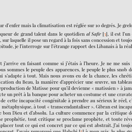
leur d’enfer mais la climatisation est réglée sur 10 degrés. Je grel
iqueur de grand talent dans le quotidien
al Safir
[
3
]
, il est l’un
se, sur laquelle il pose un regard à la fois sans concession et touj
de, je l’interroge sur l’étrange rapport des Libanais à la réal
 j’arrive en faisant comme si j’étais à l’heure. Je ne me suis
us sommes le peuple des apparences, le peuple le plus snob d
qui s’adapte à tout. Mais nous avons eu de la chance, les chrét
fication du Beau, la manière d’apprécier une œuvre, un tableau
reproduction de Matisse pour qu’il devienne « matissien » à jam
cte un prêt à la banque pour acheter un costume et une cravate
e de cette incapacité congénitale à prendre au sérieux le réel, c
e métaphysique, à tout « transcendantaliser ». Gibran est incap
de bon Dieu et d’absolu. La culture commence par la critique d
e prophétie, tout critique se proclame prophète, et toute rév
lacer tout ce qui est concret par ce qui est abstrait. J’ai touj
concret. J’avais remarqué que Habchi
[
5
]
à mon avis, le plus g