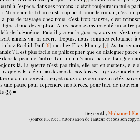
ieu ni à l’espace, dans ses romans ; c’était toujours un nulle part
 : « Mon cher, le Liban c’est trop petit pour le roman, c’est un 
n’y a pas de paysage chez nous, c’est trop pauvre, c’est minusc
 indigne d’une description. Alors nous avons inventé un autre p
delà de lui-même. Puis il y a eu la guerre, alors on s’est re
avait jamais vu, ni décrit. Depuis, nous sommes retournés à
ui chez Rachid Daïf
[
6
]
ou chez Elias Khoury
[
7
]
. As-tu remar
anais ? Il est plus facile de philosopher que de dialoguer parce
dans la peau de l’autre. Tant qu’il n’y aura pas de dialogue dan
jours là. La guerre n’est pas finie, elle est en suspens, elle s
s que cela, c’était au dessus de nos forces... 150 000 morts, c
tué ce qu’on pouvait tuer, et nous nous sommes arrêtés parce
ns une pause pour reprendre nos forces, pour tuer de nouveau
■
le {{}}
Beyrouth,
Mohamed Kac
(source FB, avec l’autorisation de l’auteur et sous son copyr