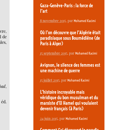
Gaza-Genève-Paris : la force de
l’art
8 novembre 2015
, par
Mohamed Kacimi
vre,
Où l’on découvre que l’Algérie était
l de
paradisiaque sous Boumédiène (de
les,
Paris à Alger)
15 septembre 2015
, par
Mohamed Kacimi
Avignon, le silence des femmes est
une machine de guerre
15 juillet 2015
, par
Mohamed Kacimi
bad
,
L’histoire incroyable mais
véridique du bon musulman et du
 éd.
marxiste d’El Hamel qui voulaient
devenir français (à Paris)
24 juin 2015
, par
Mohamed Kacimi