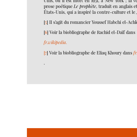
Unis, où il est mort en 1931, à New York ; la v
prose poétique
Le prophète
, traduit en anglais 
États-Unis, qui a inspiré la contre-culture et le
[
5
]
Il s’agit du romancier Youssef Habchi el-Achk
[
6
]
Voir la biobliographe de Rachid el-Daïf dans
fr.wikipedia
.
[
7
] Voir la biobliographe de Eliaq Khoury dans
f
.