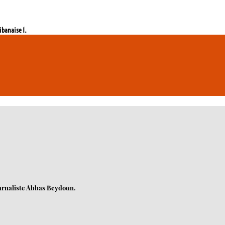
ibanaise 1.
urnaliste Abbas Beydoun.