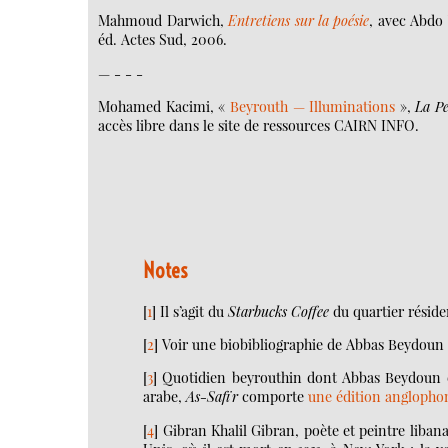
Mahmoud Darwich,
Entretiens sur la poésie
, avec Abdo
éd. Actes Sud, 2006.
— - - -
Mohamed Kacimi, «
Beyrouth — Illuminations
»,
La Pe
accès libre dans le site de ressources CAIRN INFO.
Notes
[
1
]
Il s’agit du
Starbucks Coffee
du quartier réside
[
2
]
Voir une biobibliographie de Abbas Beydoun 
[
3
]
Quotidien beyrouthin dont Abbas Beydoun est 
arabe,
As-Safïr
comporte
une édition anglopho
[
4
]
Gibran Khalil Gibran, poète et peintre liban