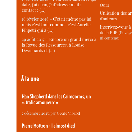
date, j’ai changé d’adresse mail :
Ours
contact : (…)
Utilisation des ar
d’auteurs
16 février 2018 –
C’était même pas lui,
mais c’est tout comme : c’est Aurélie
Inscrivez-vous à 
Filipetti qui a (…)
de la RdR
(Envoye
ni contenu)
29 août 2017 –
Encore un grand merci à
la Revue des Ressources, à Louise
Desrenards et (…)
À la une
Nan Shepherd dans les Cairngorms, un
« trafic amoureux »
7 décembre 2025
, par
Cécile Vibarel
Pierre Mottron - I almost died