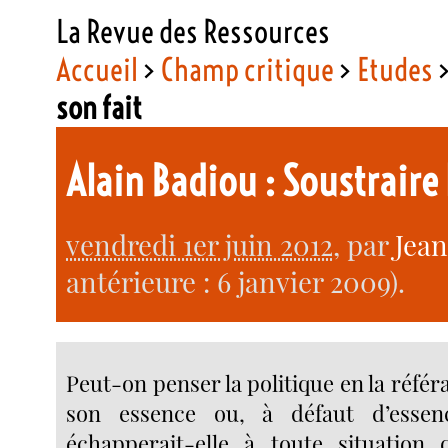
La Revue des Ressources
Accueil
>
Champ critique
>
Etudes
son fait
Alain Badiou : Soustraire
vendredi 1er juin 2012
, par
Jean
antérieure : 6 janvier 2009).
Peut-on penser la politique en la référa
son essence ou, à défaut d’essenc
échapperait-elle à toute situation q