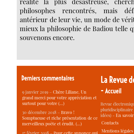
réalité la plus désastreuse, cher
philosophes rencontrés, mais déf
antérieur de leur vie, un mode de vérit
mieux la philosophie de Badiou telle 
souvenons encore.
Derniers commentaires
La Revue d
-
Accueil
9 janvier 2019 –
Chère Liliane, Un
grand merci pour votre appréciation et
surtout pour votre (…)
Revue électroniqu
pluridisciplinaire 
30 décembre 2018 –
Bravo !
idées) -
En savoi
Somptueuse et riche présentation de ce
Contacts
merveilleux poète et érudit. (…)
Mentions légales
17 février 2018 –
Pour cette annonce qui