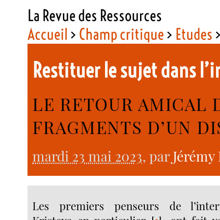
La Revue des Ressources
Accueil
>
Champ critique
>
Etudes
Restituer le sujet dans l’
LE RETOUR AMICAL 
FRAGMENTS D’UN D
mardi 23 mai 2023
, par
Jérémy 
Les premiers penseurs de l’interte