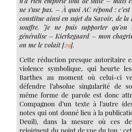
n’a rien emporté tout de suite – mais en
ne s’use pas. – À quoi AC répond : c’est ç
constitue ainsi en sujet du Savoir, de la
souffre. Je ne puis supporter qu’on
généralise – Kierkegaard – mon chagrin
on me le volait
[
29
]
.
Cette réduction presque autoritaire 
violence symbolique, qui heurte le
Barthes au moment où celui-ci ve
défendre l’absolue singularité de s
même forme de parole est donc attr
Compagnon d’un texte à l’autre (d
notes qui ont donné lieu à la publicat
Deuil), dans la mesure où ces de
rejoignent du point de vue du ton : ce