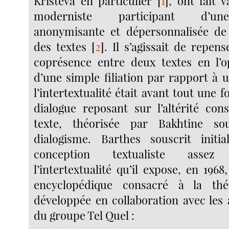
Kristeva en particulier
[
1
]
, ont fait 
moderniste participant d’un
anonymisante et dépersonnalisée de 
des textes
[
2
]
. Il s’agissait de repens
coprésence entre deux textes en l’o
d’une simple filiation par rapport à 
l’intertextualité était avant tout une 
dialogue reposant sur l’altérité cons
texte, théorisée par Bakhtine 
dialogisme. Barthes souscrit initi
conception textualiste assez
l’intertextualité qu’il expose, en 1968
encyclopédique consacré à la thé
développée en collaboration avec le
du groupe Tel Quel :