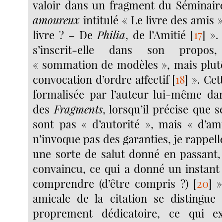
valoir dans un fragment du Séminair
amoureux
intitulé « Le livre des amis »
livre ? – De
Philia
, de l’Amitié
[
17
]
». 
s’inscrit-elle dans son prop
« sommation de modèles », mais plu
convocation d’ordre affectif
[
18
]
». Cet
formalisée par l’auteur lui-même dan
des
Fragments
, lorsqu’il précise que 
sont pas « d’autorité », mais « d’ami
n’invoque pas des garanties, je rappel
une sorte de salut donné en passant, 
convaincu, ce qui a donné un instant 
comprendre (d’être compris ?)
[
20
]
»
amicale de la citation se distingue
proprement dédicatoire, ce qui e