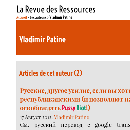
La Revue des Ressources
Accueil
> Les auteurs >
Vladimir Patine
Vladimir Patine
Articles de cet auteur (2)
Русские, другое усилие, если вы хо
республиканскими (и позволяют н
освобождать
Pussy
Riot
!)
17 Август 2012,
Vladimir Patine
См. русский перевод с google tran