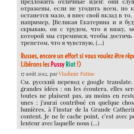
предложить отличные идеи: они слу
отражены, если не угодить всем, по 
останется мало, я внес свой вклад в то,
например, [Великая Екатерина и я буд
скрываю, он с трудом, что я вижу, м
которой мы стремимся, чтобы достичь 
трепетом, что я чувствую, (…)
Russes, encore un effort si vous voulez être rép
Libérons les
Pussy
Riot
!)
17 août 2012, par
Vladimir Patine
См. русский перевод с google translate. 
grandes idées : on les écoutera, elles ser
toutes ne plaisent pas, au moins en rest
unes ; j’aurai contribué en quelque cho
lumières, à l’instar de la Grande Catherin
content. Je ne le cache point, c’est avec p
lenteur avec laquelle nous (…)