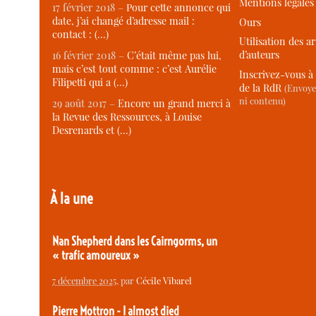
Mentions légales
17 février 2018 –
Pour cette annonce qui
date, j’ai changé d’adresse mail :
Ours
contact : (…)
Utilisation des ar
d’auteurs
16 février 2018 –
C’était même pas lui,
mais c’est tout comme : c’est Aurélie
Inscrivez-vous à 
Filipetti qui a (…)
de la RdR
(Envoye
ni contenu)
29 août 2017 –
Encore un grand merci à
la Revue des Ressources, à Louise
Desrenards et (…)
À la une
Nan Shepherd dans les Cairngorms, un
« trafic amoureux »
7 décembre 2025
, par
Cécile Vibarel
Pierre Mottron - I almost died