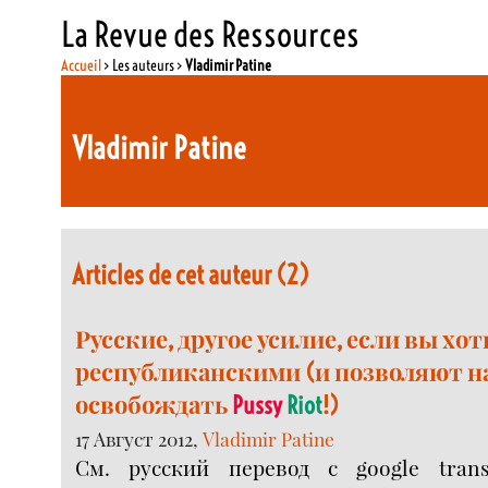
La Revue des Ressources
Accueil
> Les auteurs >
Vladimir Patine
Vladimir Patine
Articles de cet auteur (2)
Русские, другое усилие, если вы хо
республиканскими (и позволяют н
освобождать
Pussy
Riot
!)
17 Август 2012,
Vladimir Patine
См. русский перевод с google tran