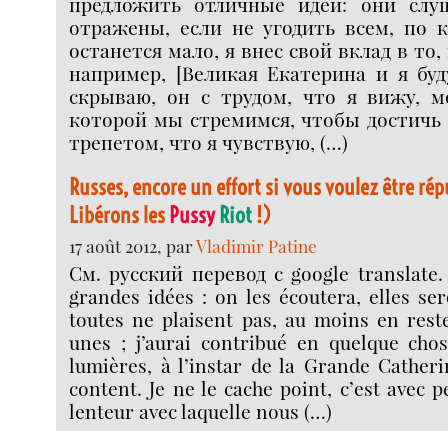
предложить отличные идеи: они слу
отражены, если не угодить всем, по 
останется мало, я внес свой вклад в то,
например, [Великая Екатерина и я буд
скрываю, он с трудом, что я вижу, м
которой мы стремимся, чтобы достичь 
трепетом, что я чувствую, (…)
Russes, encore un effort si vous voulez être rép
Libérons les
Pussy
Riot
!)
17 août 2012, par
Vladimir Patine
См. русский перевод с google translate. 
grandes idées : on les écoutera, elles ser
toutes ne plaisent pas, au moins en rest
unes ; j’aurai contribué en quelque cho
lumières, à l’instar de la Grande Catherin
content. Je ne le cache point, c’est avec p
lenteur avec laquelle nous (…)