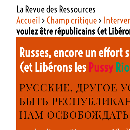
La Revue des Ressources
Accueil
>
Champ critique
>
Interve
voulez être républicains (et Libér
Russes, encore un effort s
(et Libérons les
Pussy
Rio
РУССКИЕ, ДРУГОЕ 
БЫТЬ РЕСПУБЛИКА
НАМ ОСВОБОЖДАТ