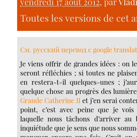
vendredi 17 août 2012
, par
Vlad
Toutes les versions de cet a
См. русский перевод с google transla
Je viens offrir de grandes idées : on le
seront réfléchies ; si toutes ne plais
en restera-t-il quelques-unes ; j’au
quelque chose au progrès des lumières,
Grande Catherine II
et j’en serai conte
point, c’est avec peine que je vois
laquelle nous tâchons d’arriver au 
inquiétude que je sens que nous sommes 
manquer encore une fois. Croit-on 