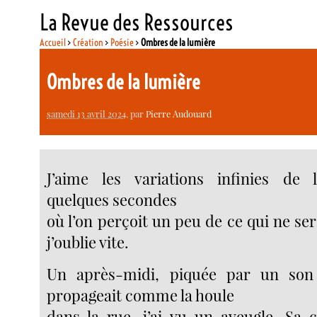
La Revue des Ressources
Accueil
>
Création
>
Poésie
>
Ombres de la lumière
Ombres de la lumière
samedi 13 avril 2024
, par
Pierre Audouard
J’aime les variations infinies de 
quelques secondes
où l’on perçoit un peu de ce qui ne ser
j’oublie vite.
Un après-midi, piquée par un son 
propageait comme la houle
dans la rue, j’ai vu un aveugle. Sa c