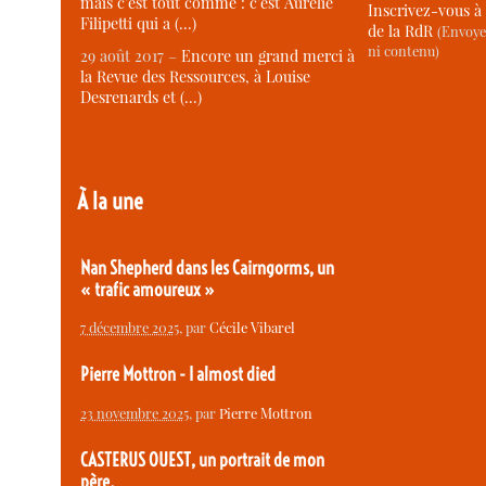
mais c’est tout comme : c’est Aurélie
Inscrivez-vous à 
Filipetti qui a (…)
de la RdR
(Envoye
ni contenu)
29 août 2017 –
Encore un grand merci à
la Revue des Ressources, à Louise
Desrenards et (…)
À la une
Nan Shepherd dans les Cairngorms, un
« trafic amoureux »
7 décembre 2025
, par
Cécile Vibarel
Pierre Mottron - I almost died
23 novembre 2025
, par
Pierre Mottron
CASTERUS OUEST, un portrait de mon
père.