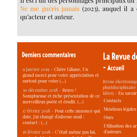
Il est l’un des personnages principaux du 
Ne me guéris jamais
(2023), auquel il a
qu’acteur et auteur.
Derniers commentaires
La Revue d
-
Accueil
9 janvier 2019 –
Chère Liliane, Un
grand merci pour votre appréciation et
surtout pour votre (…)
Revue électroniqu
pluridisciplinaire 
30 décembre 2018 –
Bravo !
idées) -
En savoi
Somptueuse et riche présentation de ce
Contacts
merveilleux poète et érudit. (…)
Mentions légales
17 février 2018 –
Pour cette annonce qui
date, j’ai changé d’adresse mail :
Ours
contact : (…)
Utilisation des ar
d’auteurs
16 février 2018 –
C’était même pas lui,