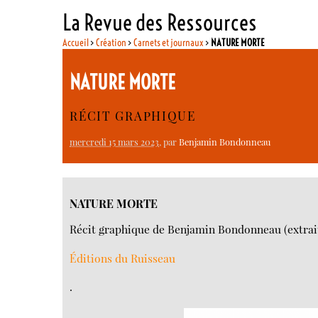
La Revue des Ressources
Accueil
>
Création
>
Carnets et journaux
>
NATURE MORTE
NATURE MORTE
RÉCIT GRAPHIQUE
mercredi 15 mars 2023
, par
Benjamin Bondonneau
NATURE MORTE
Récit graphique de Benjamin Bondonneau (extrai
Éditions du Ruisseau
.