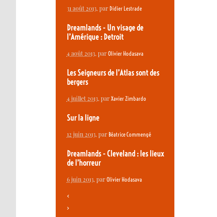
31 août 2013
, par
Didier Lestrade
Dreamlands - Un visage de
l’Amérique : Detroit
4 août 2013
, par
Olivier Hodasava
Les Seigneurs de l’Atlas sont des
bergers
4 juillet 2013
, par
Xavier Zimbardo
Sur la ligne
12 juin 2013
, par
Béatrice Commengé
Dreamlands - Cleveland : les lieux
de l’horreur
6 juin 2013
, par
Olivier Hodasava
<
>