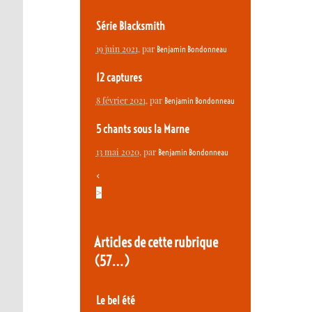
Série Blacksmith
19 juin 2021
, par
Benjamin Bondonneau
12 captures
8 février 2021
, par
Benjamin Bondonneau
5 chants sous la Marne
13 mai 2020
, par
Benjamin Bondonneau
<
>
Articles de cette rubrique
(57…)
Le bel été