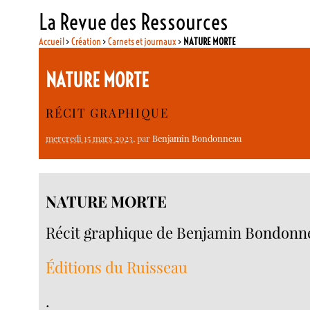
La Revue des Ressources
Accueil
>
Création
>
Carnets et journaux
>
NATURE MORTE
NATURE MORTE
RÉCIT GRAPHIQUE
mercredi 15 mars 2023
, par
Benjamin Bondonneau
NATURE MORTE
Récit graphique de Benjamin Bondonnea
Éditions du Ruisseau
.