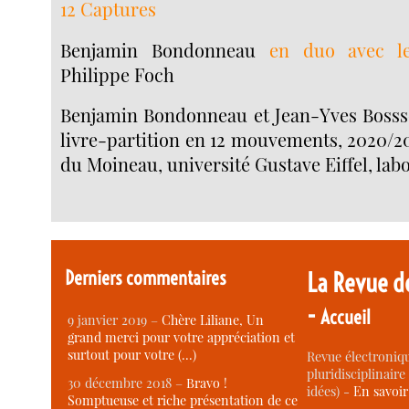
12 Captures
Benjamin Bondonneau
en duo avec le
Philippe Foch
Benjamin Bondonneau et Jean-Yves Bosss
livre-partition en 12 mouvements, 2020/2
du Moineau, université Gustave Eiffel, lab
Derniers commentaires
La Revue d
-
Accueil
9 janvier 2019 –
Chère Liliane, Un
grand merci pour votre appréciation et
surtout pour votre (…)
Revue électroniqu
pluridisciplinaire 
30 décembre 2018 –
Bravo !
idées) -
En savoi
Somptueuse et riche présentation de ce