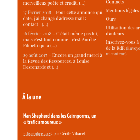
Contacts
merveilleux poète et érudit. (…)
Mentions légales
17 février 2018 –
Pour cette annonce qui
date, j’ai changé d’adresse mail :
Ours
contact : (…)
Utilisation des ar
d’auteurs
16 février 2018 –
C’était même pas lui,
mais c’est tout comme : c’est Aurélie
Inscrivez-vous à 
Filipetti qui a (…)
de la RdR
(Envoye
ni contenu)
29 août 2017 –
Encore un grand merci à
la Revue des Ressources, à Louise
Desrenards et (…)
À la une
Nan Shepherd dans les Cairngorms, un
« trafic amoureux »
7 décembre 2025
, par
Cécile Vibarel