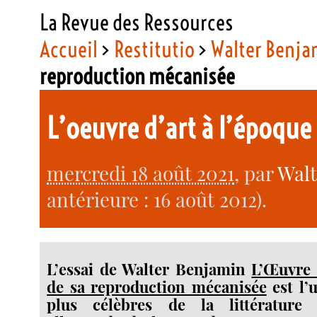
La Revue des Ressources
Accueil
>
Restitutio
>
Walter Benja
reproduction mécanisée
L’oeuvre d’art à l’époqu
mercredi 18 août 2021
, par
Wal
antérieure : 16 août 2012).
L’essai de Walter Benjamin
L’Œuvre 
de sa reproduction mécanisée
est l’u
plus célèbres de la littérature 