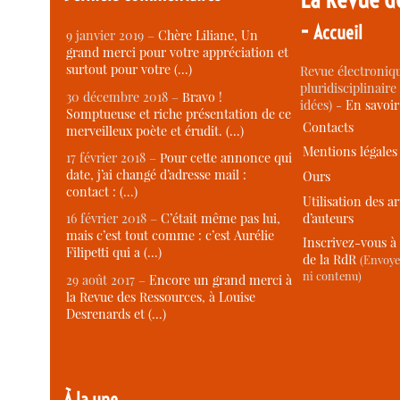
-
Accueil
9 janvier 2019 –
Chère Liliane, Un
grand merci pour votre appréciation et
surtout pour votre (…)
Revue électroniqu
pluridisciplinaire 
30 décembre 2018 –
Bravo !
idées) -
En savoi
Somptueuse et riche présentation de ce
Contacts
merveilleux poète et érudit. (…)
Mentions légales
17 février 2018 –
Pour cette annonce qui
date, j’ai changé d’adresse mail :
Ours
contact : (…)
Utilisation des ar
d’auteurs
16 février 2018 –
C’était même pas lui,
mais c’est tout comme : c’est Aurélie
Inscrivez-vous à 
Filipetti qui a (…)
de la RdR
(Envoye
ni contenu)
29 août 2017 –
Encore un grand merci à
la Revue des Ressources, à Louise
Desrenards et (…)
À la une