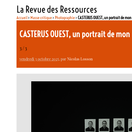
La Revue des Ressources
Accueil
>
Masse critique
>
Photographie
>
CASTERUS OUEST, un portrait de mon 
CASTERUS OUEST, un portrait de mon
3/3
vendredi 3 octobre 2025
, par
Nicolas Losson