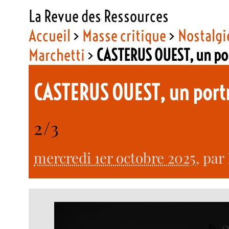
La Revue des Ressources
Accueil
>
Masse critique
>
Nostalgie
Marchetti
>
CASTERUS OUEST, un po
CASTERUS OUEST, un port
2/3
mercredi 1er octobre 2025
, par