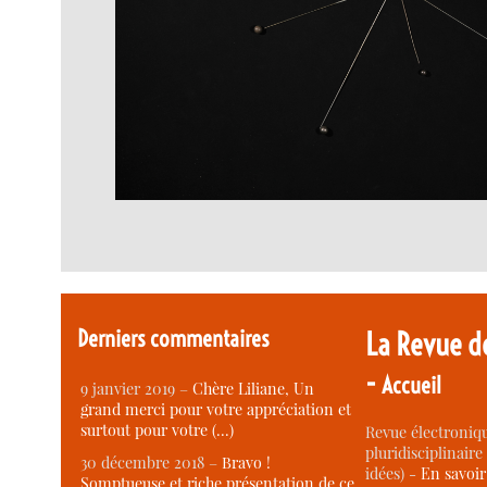
Derniers commentaires
La Revue d
-
Accueil
9 janvier 2019 –
Chère Liliane, Un
grand merci pour votre appréciation et
surtout pour votre (…)
Revue électroniqu
pluridisciplinaire 
30 décembre 2018 –
Bravo !
idées) -
En savoi
Somptueuse et riche présentation de ce